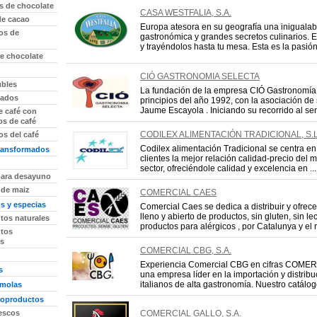
s de chocolate
CASA WESTFALIA, S.A.
de cacao
Europa atesora en su geografía una inigualab
os de
gastronómica y grandes secretos culinarios. 
y trayéndolos hasta tu mesa. Esta es la pasión 
de chocolate
CIÓ GASTRONOMIA SELECTA
ubles
La fundación de la empresa CIÓ Gastronomía 
tados
principios del año 1992, con la asociación de 
Jaume Escayola . Iniciando su recorrido al serv
e café con
s de café
CODILEX ALIMENTACIÓN TRADICIONAL, S.L
s del café
Codilex alimentación Tradicional se centra en
transformados
clientes la mejor relación calidad-precio del 
sector, ofreciéndole calidad y excelencia en ...
para desayuno
 de maiz
COMERCIAL CAES
 y especias
Comercial Caes se dedica a distribuir y ofrec
lleno y abierto de productos, sin gluten, sin 
os naturales
productos para alérgicos , por Catalunya y el re
tos
s
COMERCIAL CBG, S.A.
Experiencia Comercial CBG en cifras COME
s
una empresa líder en la importación y distri
italianos de alta gastronomía. Nuestro catálogo
émolas
voproductos
escos
COMERCIAL GALLO, S.A.