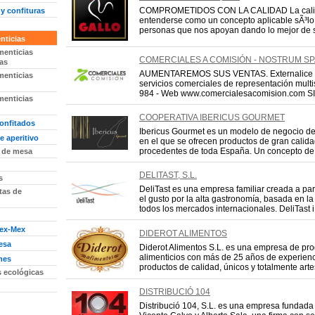
COMPROMETIDOS CON LA CALIDAD La cali
y confituras
entenderse como un concepto aplicable sÃ³lo a
personas que nos apoyan dando lo mejor de sÃ­
nticias
menticias
COMERCIALES A COMISIÓN - NOSTRUM SP
as
AUMENTAREMOS SUS VENTAS. Externalice co
menticias
servicios comerciales de representación multi
984 - Web www.comercialesacomision.com SI
menticias
COOPERATIVA IBERICUS GOURMET
onfitados
Ibericus Gourmet es un modelo de negocio de
e aperitivo
en el que se ofrecen productos de gran calida
procedentes de toda España. Un concepto de T
 de mesa
DELITAST, S.L.
s
DeliTast es una empresa familiar creada a parti
itas de
el gusto por la alta gastronomía, basada en 
todos los mercados internacionales. DeliTast i 
Tex-Mex
DIDEROT ALIMENTOS
esa
Diderot Alimentos S.L. es una empresa de pr
alimenticios con más de 25 años de experienc
nes
productos de calidad, únicos y totalmente artes
s ecológicas
DISTRIBUCIÓ 104
Distribució 104, S.L. es una empresa fundada