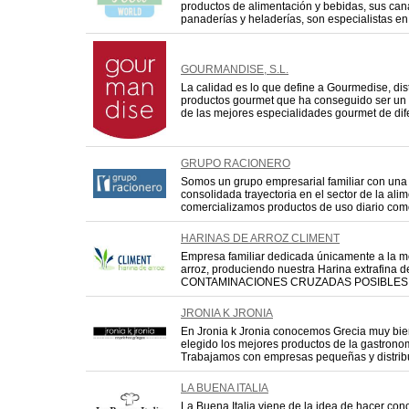
productos de alimentación y bebidas, sus can
panaderías y heladerías, son especialistas en
GOURMANDISE, S.L.
La calidad es lo que define a Gourmedise, dis
productos gourmet que ha conseguido ser un 
de las mejores especialidades gourmet de dife
GRUPO RACIONERO
Somos un grupo empresarial familiar con una 
consolidada trayectoria en el sector de la al
comercializamos productos de uso diario como
HARINAS DE ARROZ CLIMENT
Empresa familiar dedicada únicamente a la m
arroz, produciendo nuestra Harina extrafina 
CONTAMINACIONES CRUZADAS POSIBLES , apt
JRONIA K JRONIA
En Jronia k Jronia conocemos Grecia muy bie
elegido los mejores productos de la gastrono
Trabajamos con empresas pequeñas y distribu
LA BUENA ITALIA
La Buena Italia viene de la idea de hacer con