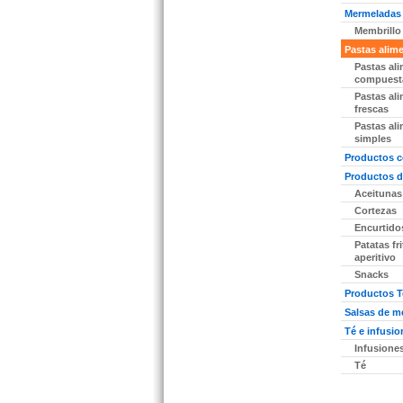
Mermeladas 
Membrillo
Pastas alime
Pastas ali
compuest
Pastas ali
frescas
Pastas ali
simples
Productos c
Productos d
Aceitunas
Cortezas
Encurtido
Patatas fr
aperitivo
Snacks
Productos 
Salsas de m
Té e infusio
Infusione
Té