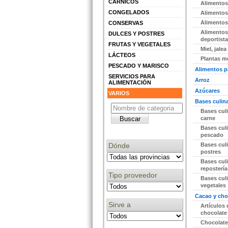
CÁRNICOS
Alimentos
CONGELADOS
Alimentos 
Alimentos 
CONSERVAS
Alimentos
DULCES Y POSTRES
deportist
FRUTAS Y VEGETALES
Miel, jalea
LÁCTEOS
Plantas m
PESCADO Y MARISCO
Alimentos p
SERVICIOS PARA
Arroz
ALIMENTACIÓN
Azúcares
VARIOS
Bases culina
Bases culi
carne
Bases culi
pescado
Dónde
Bases culi
postres
Bases culi
repostería
Tipo proveedor
Bases culi
vegetales
Cacao y cho
Sirve a
Artículos 
chocolate
Chocolate