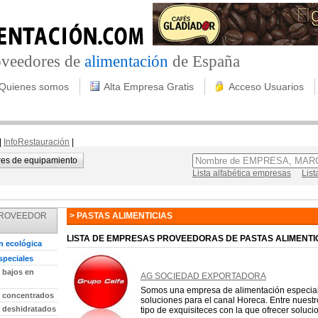
roveedores de
alimentación
de España
Quienes somos
Alta Empresa Gratis
Acceso Usuarios
|
InfoRestauración
|
es de equipamiento
Lista alfabética empresas
List
PROVEEDOR
> PASTAS ALIMENTICIAS
LISTA DE EMPRESAS PROVEEDORAS DE PASTAS ALIMENTI
n ecológica
speciales
 bajos en
AG SOCIEDAD EXPORTADORA
Somos una empresa de alimentación especia
 concentrados
soluciones para el canal Horeca. Entre nuest
 deshidratados
tipo de exquisiteces con la que ofrecer solucion