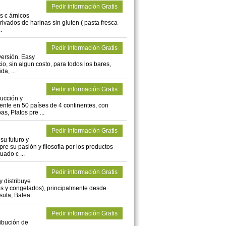
Pedir información Gratis
s c árnicos
ivados de harinas sin gluten ( pasta fresca
.
Pedir información Gratis
versión. Easy
, sin algun costo, para todos los bares,
da, ...
Pedir información Gratis
ucción y
ente en 50 países de 4 continentes, con
s, Platos pre ...
Pedir información Gratis
su futuro y
e su pasión y filosofía por los productos
uado c ...
Pedir información Gratis
 distribuye
cos y congelados), principalmente desde
ula, Balea ...
Pedir información Gratis
ribución de