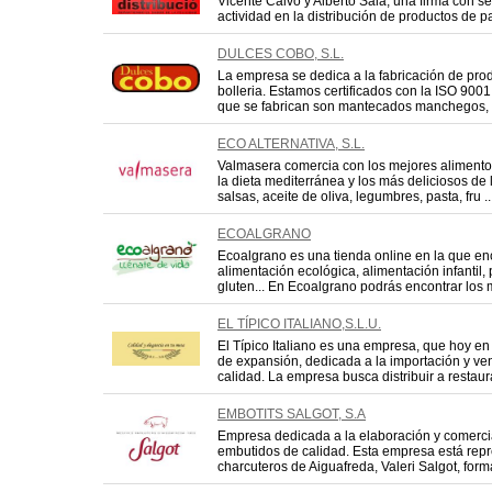
Vicente Calvo y Alberto Sala, una firma con s
actividad en la distribución de productos de pa
DULCES COBO, S.L.
La empresa se dedica a la fabricación de pro
bolleria. Estamos certificados con la ISO 90
que se fabrican son mantecados manchegos, ho
ECO ALTERNATIVA, S.L.
Valmasera comercia con los mejores alimento
la dieta mediterránea y los más deliciosos de l
salsas, aceite de oliva, legumbres, pasta, fru ..
ECOALGRANO
Ecoalgrano es una tienda online en la que en
alimentación ecológica, alimentación infantil,
gluten... En Ecoalgrano podrás encontrar los m
EL TÍPICO ITALIANO,S.L.U.
El Típico Italiano es una empresa, que hoy en
de expansión, dedicada a la importación y ven
calidad. La empresa busca distribuir a restaura
EMBOTITS SALGOT, S.A
Empresa dedicada a la elaboración y comerci
embutidos de calidad. Esta empresa está repr
charcuteros de Aiguafreda, Valeri Salgot, forma