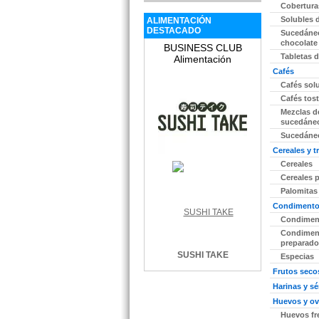
Cobertura
Solubles 
ALIMENTACIÓN
DESTACADO
Sucedáne
chocolate
BUSINESS CLUB
Tabletas 
Alimentación
Cafés
Cafés sol
Cafés tos
Mezclas d
sucedáneo
Sucedáneo
Cereales y 
Cereales
Cereales 
Palomitas
Condimentos
Condiment
Condimen
preparado
SUSHI TAKE
Especias
Frutos seco
Harinas y s
Huevos y o
Huevos fr