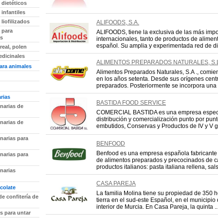
 dietéticos
infantiles
liofilizados
ALIFOODS, S.A.
 para
ALIFOODS, tiene la exclusiva de las más imp
as
internacionales, tanto de productos de alime
español. Su amplia y experimentada red de dist
 real, polen
edicinales
ALIMENTOS PREPARADOS NATURALES, S.L
ara animales
Alimentos Preparados Naturales, S.A ., comie
en los años setenta. Desde sus orígenes centr
preparados. Posteriormente se incorpora una 
rias
BASTIDA FOOD SERVICE
narias de
COMERCIAL BASTIDA es una empresa especia
distribución y comercialización punto por punt
narias de
embutidos, Conservas y Productos de IV y V ga
narias para
BENFOOD
Benfood es una empresa española fabricante y
narias para
de alimentos preparados y precocinados de ca
productos italianos: pasta italiana rellena, salsa
narias
CASA PAREJA
colate
La familia Molina tiene su propiedad de 350 
de confitería de
tierra en el sud-este Español, en el municipio
interior de Murcia. En Casa Pareja, la quinta ..
s para untar