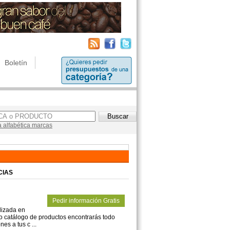
Boletín
a alfabética marcas
CIAS
Pedir información Gratis
lizada en
ro catálogo de productos encontrarás todo
es a tus c ...