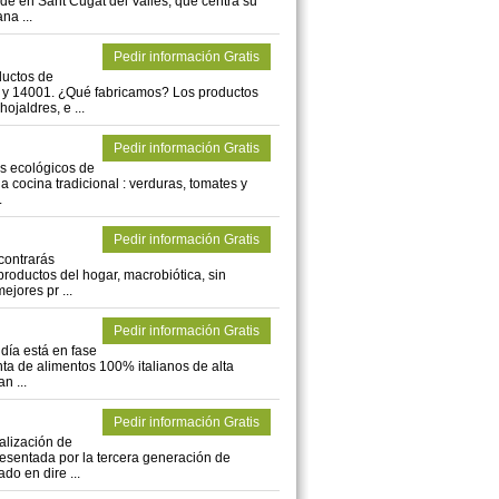
ede en Sant Cugat del Vallés, que centra su
na ...
Pedir información Gratis
ductos de
01 y 14001. ¿Qué fabricamos? Los productos
jaldres, e ...
Pedir información Gratis
s ecológicos de
a cocina tradicional : verduras, tomates y
.
Pedir información Gratis
contrarás
 productos del hogar, macrobiótica, sin
ejores pr ...
Pedir información Gratis
 día está en fase
ta de alimentos 100% italianos de alta
n ...
Pedir información Gratis
alización de
esentada por la tercera generación de
do en dire ...