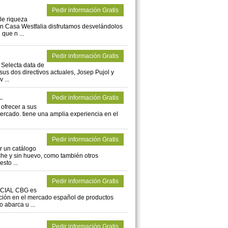
Pedir información Gratis
le riqueza
En Casa Westfalia disfrutamos desvelándolos
que n ...
Pedir información Gratis
Selecta data de
sus dos directivos actuales, Josep Pujol y
 ...
.
Pedir información Gratis
 ofrecer a sus
mercado. tiene una amplia experiencia en el
Pedir información Gratis
er un catálogo
leche y sin huevo, como también otros
sto ...
Pedir información Gratis
RCIAL CBG es
bución en el mercado español de productos
 abarca u ...
Pedir información Gratis