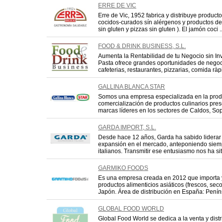
ERRE DE VIC
Erre de Vic, 1952 fabrica y distribuye producto
cocidos-curados sín alérgenos y productos der
sin gluten y pizzas sin gluten ). El jamón coci ..
FOOD & DRINK BUSINESS, S.L.
Aumenta la Rentabilidad de tu Negocio sin In
Pasta ofrece grandes oportunidades de negocio
cafeterias, restaurantes, pizzarias, comida ràpi
GALLINA BLANCA STAR
Somos una empresa especializada en la prod
comercialización de productos culinarios pres
marcas líderes en los sectores de Caldos, Sopa
GARDA IMPORT, S.L.
Desde hace 12 años, Garda ha sabido liderar 
expansión en el mercado, anteponiendo siempr
italianos. Transmitir ese entusiasmo nos ha sit
GARMIKO FOODS
Es una empresa creada en 2012 que importa y
productos alimenticios asiáticos (frescos, se
Japón. Área de distribución en España: Peníns
GLOBAL FOOD WORLD
Global Food World se dedica a la venta y dist