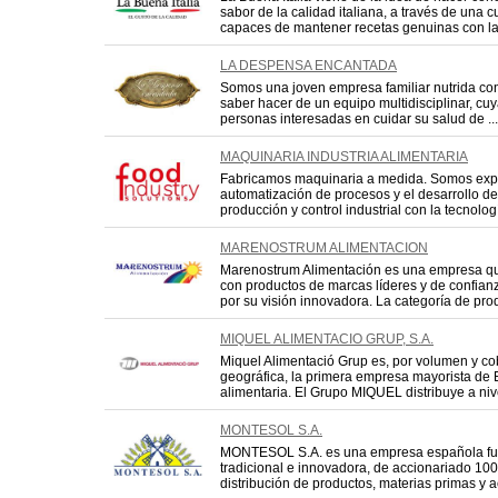
sabor de la calidad italiana, a través de un
capaces de mantener recetas genuinas con la 
LA DESPENSA ENCANTADA
Somos una joven empresa familiar nutrida con 
saber hacer de un equipo multidisciplinar, cu
personas interesadas en cuidar su salud de ...
MAQUINARIA INDUSTRIA ALIMENTARIA
Fabricamos maquinaria a medida. Somos expe
automatización de procesos y el desarrollo d
producción y control industrial con la tecnolog
MARENOSTRUM ALIMENTACION
Marenostrum Alimentación es una empresa qu
con productos de marcas líderes y de confia
por su visión innovadora. La categoría de produ
MIQUEL ALIMENTACIO GRUP, S.A.
Miquel Alimentació Grup es, por volumen y co
geográfica, la primera empresa mayorista de E
alimentaria. El Grupo MIQUEL distribuye a nivel
MONTESOL S.A.
MONTESOL S.A. es una empresa española fu
tradicional e innovadora, de accionariado 100
distribución de productos, materias primas y ac