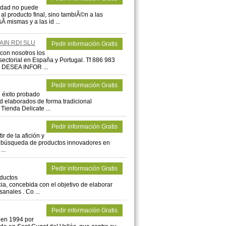
dad no puede
l producto final, sino tambiÃ©n a las
 mismas y a las id ...
AIN RDI SLU
Pedir información Gratis
n nosotros los
sectorial en España y Portugal. Tf 886 983
 DESEA INFOR ...
Pedir información Gratis
 éxito probado
d elaborados de forma tradicional
ienda Delicate ...
Pedir información Gratis
r de la afición y
la búsqueda de productos innovadores en
...
Pedir información Gratis
oductos
ia, concebida con el objetivo de elaborar
anales . Co ...
Pedir información Gratis
 en 1994 por