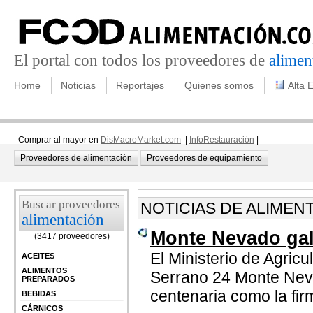
El portal con todos los proveedores de
alimen
Home
Noticias
Reportajes
Quienes somos
Alta 
Comprar al mayor en
DisMacroMarket.com
|
InfoRestauración
|
Proveedores de alimentación
Proveedores de equipamiento
Buscar proveedores
NOTICIAS DE ALIMEN
alimentación
Monte Nevado gal
(3417 proveedores)
El Ministerio de Agric
ACEITES
ALIMENTOS
Serrano 24 Monte Neva
PREPARADOS
centenaria como la fir
BEBIDAS
CÁRNICOS