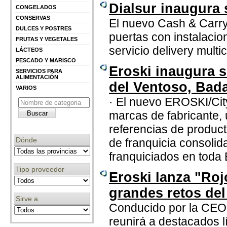
Dialsur inaugura
CONGELADOS
CONSERVAS
El nuevo Cash & Carry, 
DULCES Y POSTRES
puertas con instalaci
FRUTAS Y VEGETALES
servicio delivery multi
LÁCTEOS
PESCADO Y MARISCO
Eroski inaugura 
SERVICIOS PARA
ALIMENTACIÓN
del Ventoso, Bad
VARIOS
· El nuevo EROSKI/Cit
marcas de fabricante,
referencias de produc
Dónde
de franquicia consoli
franquiciados en toda
Tipo proveedor
Eroski lanza "Roj
grandes retos del
Sirve a
Conducido por la CEO
reunirá a destacados l