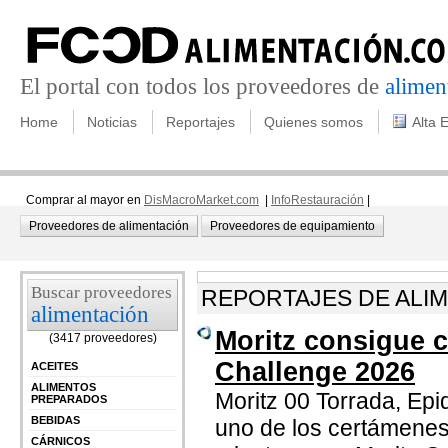
El portal con todos los proveedores de
alimen
Home
Noticias
Reportajes
Quienes somos
Alta 
Comprar al mayor en
DisMacroMarket.com
|
InfoRestauración
|
Proveedores de alimentación
Proveedores de equipamiento
Buscar proveedores
REPORTAJES DE ALI
alimentación
Moritz consigue c
(3417 proveedores)
Challenge 2026
ACEITES
ALIMENTOS
Moritz 00 Torrada, Epi
PREPARADOS
BEBIDAS
uno de los certámenes
CÁRNICOS