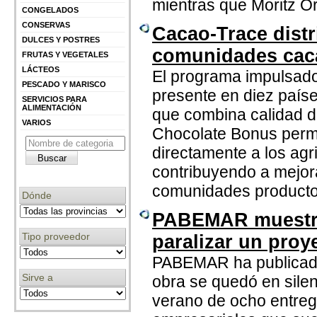
mientras que Moritz Ori
CONGELADOS
CONSERVAS
Cacao-Trace distr
DULCES Y POSTRES
comunidades cac
FRUTAS Y VEGETALES
LÁCTEOS
El programa impulsado
PESCADO Y MARISCO
presente en diez país
SERVICIOS PARA
ALIMENTACIÓN
que combina calidad de
VARIOS
Chocolate Bonus permit
directamente a los agr
contribuyendo a mejorar
comunidades producto
Dónde
PABEMAR muestra
Tipo proveedor
paralizar un proy
PABEMAR ha publicado 
Sirve a
obra se quedó en silen
verano de ocho entreg