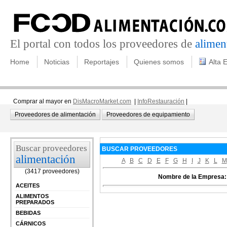
El portal con todos los proveedores de
alimen
Home
Noticias
Reportajes
Quienes somos
Alta 
Comprar al mayor en
DisMacroMarket.com
|
InfoRestauración
|
Proveedores de alimentación
Proveedores de equipamiento
Buscar proveedores
BUSCAR PROVEEDORES
alimentación
A
B
C
D
E
F
G
H
I
J
K
L
M
(3417 proveedores)
Nombre de la Empresa:
ACEITES
ALIMENTOS
PREPARADOS
BEBIDAS
CÁRNICOS