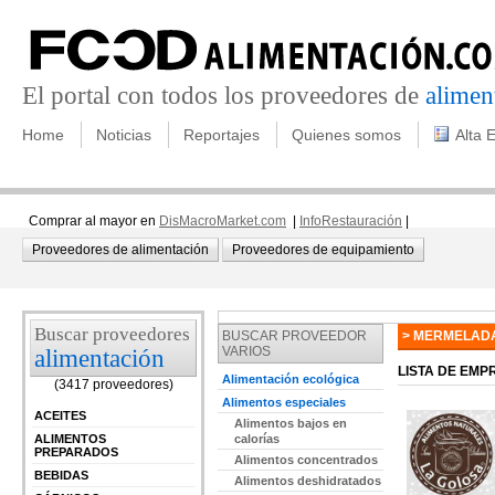
El portal con todos los proveedores de
alimen
Home
Noticias
Reportajes
Quienes somos
Alta 
Comprar al mayor en
DisMacroMarket.com
|
InfoRestauración
|
Proveedores de alimentación
Proveedores de equipamiento
Buscar proveedores
BUSCAR PROVEEDOR
> MERMELADA
VARIOS
alimentación
LISTA DE EM
Alimentación ecológica
(3417 proveedores)
Alimentos especiales
ACEITES
Alimentos bajos en
ALIMENTOS
calorías
PREPARADOS
Alimentos concentrados
BEBIDAS
Alimentos deshidratados