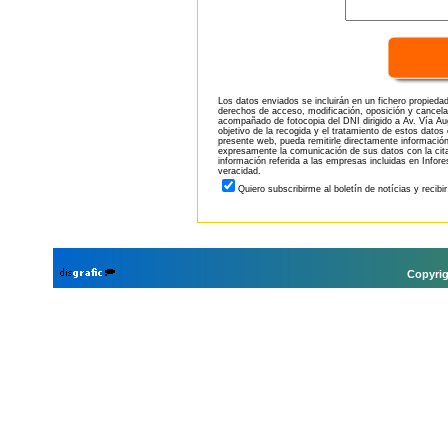
Los datos enviados se incluirán en un fichero propieda
derechos de acceso, modificación, oposición y cancela
acompañado de fotocopia del DNI dirigido a Av. Vía Aug
objetivo de la recogida y el tratamiento de estos datos
presente web, pueda remitirle directamente información
expresamente la comunicación de sus datos con la citad
información referida a las empresas incluidas en Infor
veracidad.
Quiero subscribirme al boletín de notícias y recibi
Copyrig