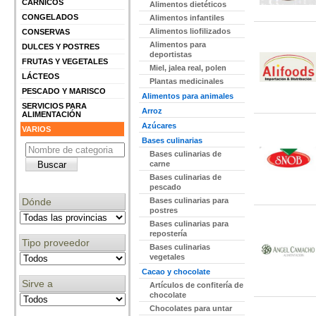
CÁRNICOS
Alimentos dietéticos
CONGELADOS
Alimentos infantiles
Alimentos liofilizados
CONSERVAS
Alimentos para
DULCES Y POSTRES
deportistas
FRUTAS Y VEGETALES
Miel, jalea real, polen
LÁCTEOS
Plantas medicinales
PESCADO Y MARISCO
Alimentos para animales
SERVICIOS PARA
Arroz
ALIMENTACIÓN
Azúcares
VARIOS
Bases culinarias
Bases culinarias de
carne
Bases culinarias de
pescado
Dónde
Bases culinarias para
postres
Bases culinarias para
repostería
Tipo proveedor
Bases culinarias
vegetales
Cacao y chocolate
Sirve a
Artículos de confitería de
chocolate
Chocolates para untar