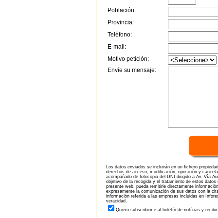
Población:
Provincia:
Teléfono:
E-mail:
Motivo petición:
Envíe su mensaje:
Los datos enviados se incluirán en un fichero propieda
derechos de acceso, modificación, oposición y cancela
acompañado de fotocopia del DNI dirigido a Av. Vía Aug
objetivo de la recogida y el tratamiento de estos datos
presente web, pueda remitirle directamente información
expresamente la comunicación de sus datos con la citad
información referida a las empresas incluidas en Infor
veracidad.
Quiero subscribirme al boletín de notícias y recibi