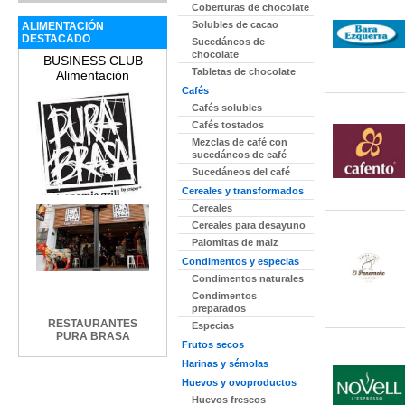
Coberturas de chocolate
Solubles de cacao
ALIMENTACIÓN
DESTACADO
Sucedáneos de
chocolate
BUSINESS CLUB
Tabletas de chocolate
Alimentación
Cafés
Cafés solubles
Cafés tostados
Mezclas de café con
sucedáneos de café
Sucedáneos del café
Cereales y transformados
Cereales
Cereales para desayuno
Palomitas de maiz
Condimentos y especias
Condimentos naturales
Condimentos
preparados
RESTAURANTES
Especias
PURA BRASA
Frutos secos
Harinas y sémolas
Huevos y ovoproductos
Huevos frescos