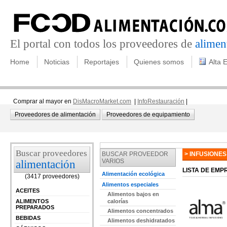
El portal con todos los proveedores de
alimen
Home
Noticias
Reportajes
Quienes somos
Alta 
Comprar al mayor en
DisMacroMarket.com
|
InfoRestauración
|
Proveedores de alimentación
Proveedores de equipamiento
Buscar proveedores
BUSCAR PROVEEDOR
> INFUSIONE
VARIOS
alimentación
LISTA DE EM
Alimentación ecológica
(3417 proveedores)
Alimentos especiales
ACEITES
Alimentos bajos en
ALIMENTOS
calorías
PREPARADOS
Alimentos concentrados
BEBIDAS
Alimentos deshidratados