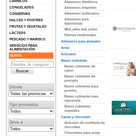
CÁRNICOS
Alimentos dietéticos
CONGELADOS
Alimentos infantiles
Alimentos liofilizados
CONSERVAS
Alimentos para
DULCES Y POSTRES
deportistas
FRUTAS Y VEGETALES
Miel, jalea real, polen
LÁCTEOS
Plantas medicinales
PESCADO Y MARISCO
Alimentos para animales
SERVICIOS PARA
Arroz
ALIMENTACIÓN
Azúcares
VARIOS
Bases culinarias
Bases culinarias de
carne
Bases culinarias de
pescado
Dónde
Bases culinarias para
postres
Bases culinarias para
repostería
Tipo proveedor
Bases culinarias
vegetales
Cacao y chocolate
Sirve a
Artículos de confitería de
chocolate
Chocolates para untar