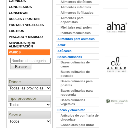
CÁRNICOS
Alimentos dietéticos
CONGELADOS
Alimentos infantiles
Alimentos liofilizados
CONSERVAS
Alimentos para
DULCES Y POSTRES
deportistas
FRUTAS Y VEGETALES
Miel, jalea real, polen
LÁCTEOS
Plantas medicinales
PESCADO Y MARISCO
Alimentos para animales
SERVICIOS PARA
Arroz
ALIMENTACIÓN
Azúcares
VARIOS
Bases culinarias
Bases culinarias de
carne
Bases culinarias de
pescado
Dónde
Bases culinarias para
postres
Bases culinarias para
repostería
Tipo proveedor
Bases culinarias
vegetales
Cacao y chocolate
Sirve a
Artículos de confitería de
chocolate
Chocolates para untar