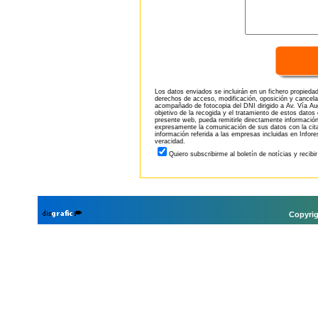
Los datos enviados se incluirán en un fichero propieda
derechos de acceso, modificación, oposición y cancela
acompañado de fotocopia del DNI dirigido a Av. Vía Aug
objetivo de la recogida y el tratamiento de estos datos
presente web, pueda remitirle directamente información
expresamente la comunicación de sus datos con la citad
información referida a las empresas incluidas en Infor
veracidad.
Quiero subscribirme al boletín de notícias y recibi
Copyrig