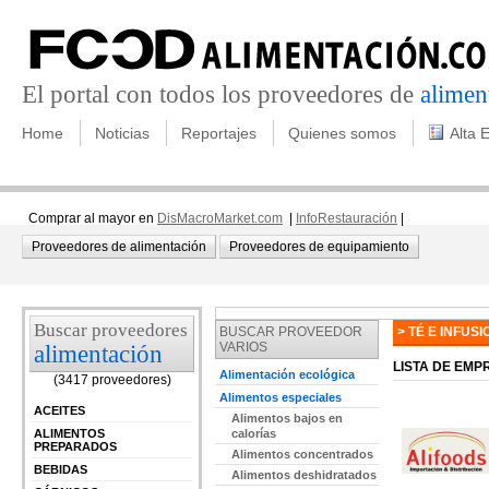
El portal con todos los proveedores de
alimen
Home
Noticias
Reportajes
Quienes somos
Alta 
Comprar al mayor en
DisMacroMarket.com
|
InfoRestauración
|
Proveedores de alimentación
Proveedores de equipamiento
Buscar proveedores
BUSCAR PROVEEDOR
> TÉ E INFUS
VARIOS
alimentación
LISTA DE EMP
Alimentación ecológica
(3417 proveedores)
Alimentos especiales
ACEITES
Alimentos bajos en
ALIMENTOS
calorías
PREPARADOS
Alimentos concentrados
BEBIDAS
Alimentos deshidratados