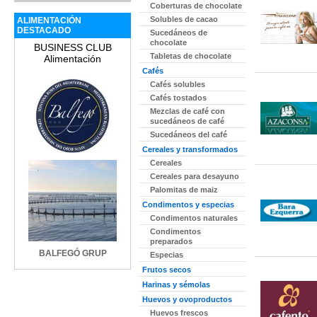
Coberturas de chocolate
Solubles de cacao
ALIMENTACIÓN
DESTACADO
Sucedáneos de
chocolate
BUSINESS CLUB
Tabletas de chocolate
Alimentación
Cafés
Cafés solubles
Cafés tostados
Mezclas de café con
sucedáneos de café
Sucedáneos del café
Cereales y transformados
Cereales
Cereales para desayuno
Palomitas de maiz
Condimentos y especias
Condimentos naturales
Condimentos
preparados
BALFEGÓ GRUP
Especias
Frutos secos
Harinas y sémolas
Huevos y ovoproductos
Huevos frescos