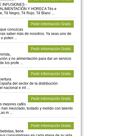
 E INFUSIONES -
 ALIMENTACIÓN Y HORECA Tés e
, Té Negro, Té Rojo, Té Blanc ...
Pedir información Gratis
e que conozcas
eras saber más de nosotros. Ya seas uno de
o poten ...
Pedir información Gratis
orista,
ión y no alimentación para dar un servicio
e los profe ...
Pedir información Gratis
bertura
spaña del sector de la distribución
 nacional e int ...
Pedir información Gratis
s mejores cafés
é han mezclado, tostado y molido con talento
as m ...
Pedir información Gratis
 bebidas, tiene
 de sus consumidores en cada etapa de su vida,