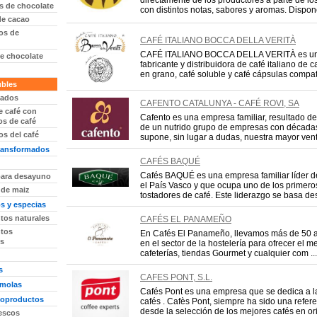
directamente de los productores a parte de lo
s de chocolate
con distintos notas, sabores y aromas. Dispon
de cacao
os de
CAFÉ ITALIANO BOCCA DELLA VERITÀ
CAFÉ ITALIANO BOCCA DELLA VERITÀ es u
de chocolate
fabricante y distribuidora de café italiano de
en grano, café soluble y café cápsulas compati
ubles
tados
CAFENTO CATALUNYA - CAFÉ ROVI, SA
e café con
Cafento es una empresa familiar, resultado de
s de café
de un nutrido grupo de empresas con décadas 
s del café
supone, sin lugar a dudas, nuestra mayor venta
transformados
CAFÉS BAQUÉ
Cafés BAQUÉ es una empresa familiar líder de
para desayuno
el País Vasco y que ocupa uno de los primero
 de maiz
tostadores de café. Este liderazgo se basa des
 y especias
os naturales
CAFÉS EL PANAMEÑO
tos
En Cafés El Panameño, llevamos más de 50 
s
en el sector de la hostelería para ofrecer el m
cafeterías, tiendas Gourmet y cualquier com ...
s
CAFES PONT, S.L.
émolas
Cafés Pont es una empresa que se dedica a l
voproductos
cafés . Cafès Pont, siempre ha sido una refer
desde la selección de los mejores cafés en orig
escos