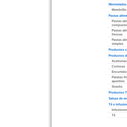
Mermeladas 
Membrillo
Pastas alime
Pastas ali
compuest
Pastas ali
frescas
Pastas ali
simples
Productos c
Productos d
Aceitunas
Cortezas
Encurtido
Patatas fr
aperitivo
Snacks
Productos 
Salsas de m
Té e infusio
Infusione
Té