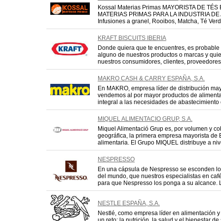
Kossal Materias Primas MAYORISTA DE TÉS
MATERIAS PRIMAS PARA LA INDUSTRIA DE
Infusiones a granel, Rooibos, Matcha, Té Verde
KRAFT BISCUITS IBERIA
Donde quiera que te encuentres, es probabl
alguno de nuestros productos o marcas y qui
nuestros consumidores, clientes, proveedores 
MAKRO CASH & CARRY ESPAÑA, S.A.
En MAKRO, empresa líder de distribución may
vendemos al por mayor productos de alimentac
integral a las necesidades de abastecimiento d
MIQUEL ALIMENTACIO GRUP, S.A.
Miquel Alimentació Grup es, por volumen y co
geográfica, la primera empresa mayorista de E
alimentaria. El Grupo MIQUEL distribuye a nivel
NESPRESSO
En una cápsula de Nespresso se esconden lo
del mundo, que nuestros especialistas en caf
para que Nespresso los ponga a su alcance. L
NESTLE ESPAÑA, S.A.
Nestlé, como empresa líder en alimentación y
un reto: la nutrición, la salud y el bienestar