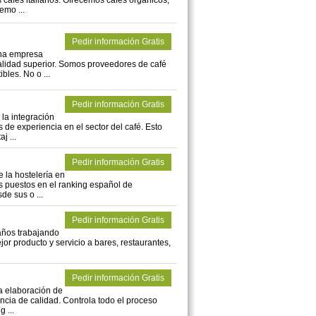
s cafés italianos. Ofrecemos cafés orgánicos,
emo ...
Pedir información Gratis
na empresa
 calidad superior. Somos proveedores de café
bles. No o ...
Pedir información Gratis
 la integración
de experiencia en el sector del café. Esto
j ...
Pedir información Gratis
 la hostelería en
s puestos en el ranking español de
de sus o ...
Pedir información Gratis
años trabajando
ejor producto y servicio a bares, restaurantes,
Pedir información Gratis
a elaboración de
encia de calidad. Controla todo el proceso
 ...