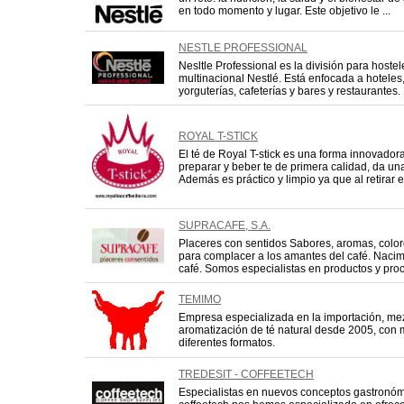
en todo momento y lugar. Este objetivo le ...
NESTLE PROFESSIONAL
Nesltle Professional es la división para hostel
multinacional Nestlé. Está enfocada a hoteles
yorguterías, cafeterías y bares y restaurantes.
ROYAL T-STICK
El té de Royal T-stick es una forma innovadora 
preparar y beber te de primera calidad, da un
Además es práctico y limpio ya que al retirar e 
SUPRACAFE, S.A.
Placeres con sentidos Sabores, aromas, color
para complacer a los amantes del café. Nacim
café. Somos especialistas en productos y proc
TEMIMO
Empresa especializada en la importación, me
aromatización de té natural desde 2005, con 
diferentes formatos.
TREDESIT - COFFEETECH
Especialistas en nuevos conceptos gastronóm