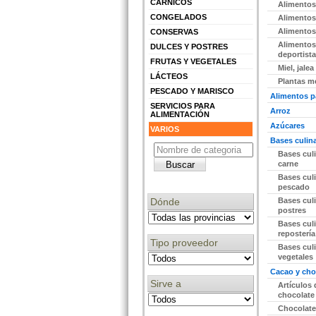
CÁRNICOS
Alimentos
CONGELADOS
Alimentos 
Alimentos 
CONSERVAS
Alimentos
DULCES Y POSTRES
deportist
FRUTAS Y VEGETALES
Miel, jalea
LÁCTEOS
Plantas m
PESCADO Y MARISCO
Alimentos p
SERVICIOS PARA
Arroz
ALIMENTACIÓN
Azúcares
VARIOS
Bases culina
Bases culi
carne
Bases culi
pescado
Dónde
Bases culi
postres
Bases culi
repostería
Tipo proveedor
Bases culi
vegetales
Cacao y cho
Sirve a
Artículos 
chocolate
Chocolate