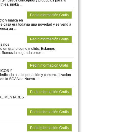
rte nuevos conceptos y productos para tu
thies, moka ...
Pedir información Gratis
to y marca en
 de casa era todavía una novedad y se vendía
resa qu ...
Pedir información Gratis
es nos
nto en grano como molido. Estamos
s. Somos la segunda empr ...
Pedir información Gratis
MICOS Y
icada a la importaciòn y comercializaciòn
s en la SCAA de Nueva ...
Pedir información Gratis
ALIMENTARES
Pedir información Gratis
Pedir información Gratis