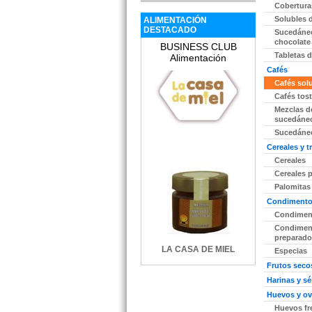
Cobertura
Solubles 
ALIMENTACIÓN
DESTACADO
Sucedáne
chocolate
BUSINESS CLUB
Tabletas 
Alimentación
Cafés
Cafés sol
Cafés tos
Mezclas d
sucedáneo
Sucedáneo
Cereales y 
Cereales
Cereales 
Palomitas
Condimentos
Condiment
Condimen
preparado
LA CASA DE MIEL
Especias
Frutos seco
Harinas y s
Huevos y o
Huevos fr