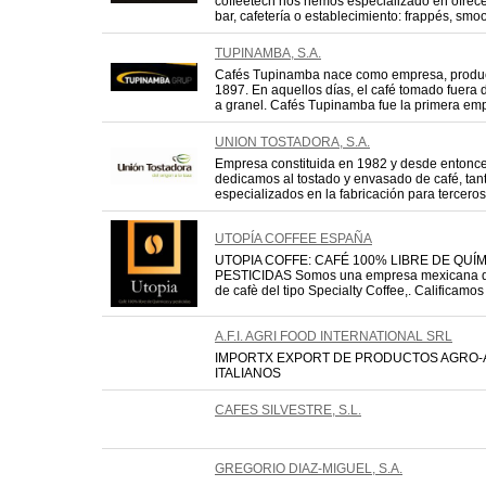
coffeetech nos hemos especializado en ofrece
bar, cafetería o establecimiento: frappés, smoo
TUPINAMBA, S.A.
Cafés Tupinamba nace como empresa, produc
1897. En aquellos días, el café tomado fuera
a granel. Cafés Tupinamba fue la primera emp
UNION TOSTADORA, S.A.
Empresa constituida en 1982 y desde entonc
dedicamos al tostado y envasado de café, ta
especializados en la fabricación para tercero
UTOPÍA COFFEE ESPAÑA
UTOPIA COFFE: CAFÉ 100% LIBRE DE QUÍ
PESTICIDAS Somos una empresa mexicana ded
de cafè del tipo Specialty Coffee,. Calificamo
A.F.I. AGRI FOOD INTERNATIONAL SRL
IMPORTX EXPORT DE PRODUCTOS AGRO-
ITALIANOS
CAFES SILVESTRE, S.L.
GREGORIO DIAZ-MIGUEL, S.A.