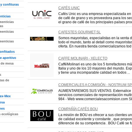
y confituras
CAFÉS UNIC
Cafés Unic es una empresa especializada en 
nticias
de café de grano y es proveedora para los sec
menticias
el grano de café de los principales países prod
as
menticias
CAFESTES GOURMET,SL
Somos mayoristas, especialistas en la venta d
menticias
todo el mundo, tanto al detall como mayorista
oferta. En nuestra tienda comercializamos tod .
onfitados
e aperitivo
CAFFE MOLINARI - XELECTO
 de mesa
CafféMolinari es uno de los 5 torrefactores m
Italia y uno de los 10 mayores del mundo. Exp
y tiene una incomparable calidad en todos ...
s
itas de
COMERCIALES A COMISIÓN - NOSTRUM SP
AUMENTAREMOS SUS VENTAS. Externalice co
servicios comerciales de representación multi
Tex-Mex
984 - Web www.comercialesacomision.com SI
esa
nes
COMPAÑÍA CAFÉS BOU
s ecológicas
La misión de BOU es ofrecer a sus clientes un
de calidad excelente y constante , que propor
diferencie de su competencia . BOU Café se fu