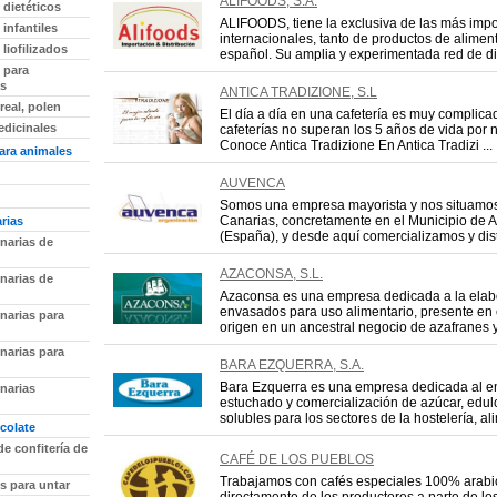
ALIFOODS, S.A.
 dietéticos
ALIFOODS, tiene la exclusiva de las más imp
infantiles
internacionales, tanto de productos de alime
liofilizados
español. Su amplia y experimentada red de dist
 para
as
ANTICA TRADIZIONE, S.L
 real, polen
El día a día en una cafetería es muy complica
edicinales
cafeterías no superan los 5 años de vida por 
Conoce Antica Tradizione En Antica Tradizi ...
ara animales
AUVENCA
Somos una empresa mayorista y nos situamos 
Canarias, concretamente en el Municipio de Ar
rias
(España), y desde aquí comercializamos y dist
narias de
AZACONSA, S.L.
narias de
Azaconsa es una empresa dedicada a la elab
envasados para uso alimentario, presente en
narias para
origen en un ancestral negocio de azafranes y
narias para
BARA EZQUERRA, S.A.
Bara Ezquerra es una empresa dedicada al e
narias
estuchado y comercialización de azúcar, edul
solubles para los sectores de la hostelería, ali
colate
de confitería de
CAFÉ DE LOS PUEBLOS
Trabajamos con cafés especiales 100% arabi
s para untar