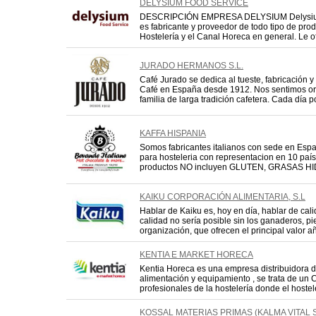
DELYSIUM FOOD SERVICE
DESCRIPCIÓN EMPRESA DELYSIUM Delysiu
es fabricante y proveedor de todo tipo de pr
Hostelería y el Canal Horeca en general. Le o
JURADO HERMANOS S.L.
Café Jurado se dedica al tueste, fabricación 
Café en España desde 1912. Nos sentimos orgu
familia de larga tradición cafetera. Cada día po
KAFFA HISPANIA
Somos fabricantes italianos con sede en Esp
para hosteleria con representacion en 10 país
productos NO incluyen GLUTEN, GRASAS HID
KAIKU CORPORACIÓN ALIMENTARIA, S.L
Hablar de Kaiku es, hoy en día, hablar de cali
calidad no sería posible sin los ganaderos, pi
organización, que ofrecen el principal valor añ
KENTIA E MARKET HORECA
Kentia Horeca es una empresa distribuidora 
alimentación y equipamiento , se trata de un 
profesionales de la hostelería donde el hostel
KOSSAL MATERIAS PRIMAS (KALMA VITAL S