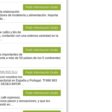
Pedir información Gratis
la elaboración
tores de hostelería y alimentación. Importa
u ...
Pedir información Gratis
e cafés y tés de
s, contando con una extensa variedad en la
..
Pedir información Gratis
ás importantes de
orta a más de 50 países de los 5 continentes
AIN RDI SLU
Pedir información Gratis
n nosotros los
sectorial en España y Portugal. Tf 886 983
 DESEA INFOR ...
Pedir información Gratis
 café expresso,
cione placer y sensaciones, y que les
ndó en ...