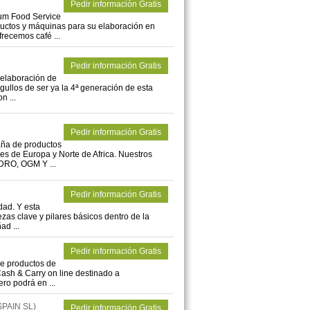
Pedir información Gratis
m Food Service
oductos y máquinas para su elaboración en
frecemos café ...
Pedir información Gratis
y elaboración de
llos de ser ya la 4ª generación de esta
n ...
Pedir información Gratis
aña de productos
es de Europa y Norte de Africa. Nuestros
RO, OGM Y ...
Pedir información Gratis
dad. Y esta
ezas clave y pilares básicos dentro de la
ad ...
Pedir información Gratis
de productos de
Cash & Carry on line destinado a
ero podrá en ...
PAIN SL)
Pedir información Gratis