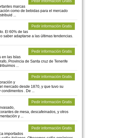
Pedir información Gratis
ortantes marcas
ntación como de bebidas para el mercado
ribuid ...
Pedir información Gratis
do. El 60% de las
no saber adaptarse a las últimas tendencias.
Pedir información Gratis
en las Islas
afo, Provincia de Santa cruz de Tenerife
ribuimos ...
Pedir información Gratis
oración y
 el mercado desde 1870, y que tuvo su
 condimentos . De ...
Pedir información Gratis
nvasado,
corantes de mesa, descafeinados, y otros
mentación y ...
Pedir información Gratis
ca importados