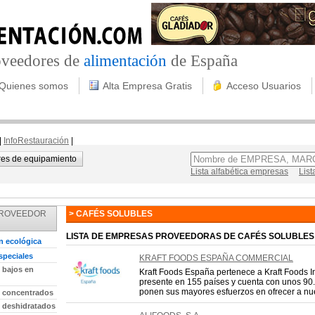
roveedores de
alimentación
de España
Quienes somos
Alta Empresa Gratis
Acceso Usuarios
|
InfoRestauración
|
es de equipamiento
Lista alfabética empresas
List
PROVEEDOR
> CAFÉS SOLUBLES
LISTA DE EMPRESAS PROVEEDORAS DE CAFÉS SOLUBLES
n ecológica
speciales
KRAFT FOODS ESPAÑA COMMERCIAL
 bajos en
Kraft Foods España pertenece a Kraft Foods In
presente en 155 países y cuenta con unos 90
ponen sus mayores esfuerzos en ofrecer a nues
 concentrados
 deshidratados