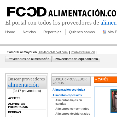
El portal con todos los proveedores de
alimen
Home
Noticias
Reportajes
Quienes somos
Alta 
Comprar al mayor en
DisMacroMarket.com
|
InfoRestauración
|
Proveedores de alimentación
Proveedores de equipamiento
Buscar proveedores
BUSCAR PROVEEDOR
> CAFÉS
VARIOS
alimentación
Alimentación ecológica
(3417 proveedores)
Alimentos especiales
ACEITES
Alimentos bajos en
ALIMENTOS
calorías
PREPARADOS
Alimentos concentrados
BEBIDAS
Alimentos deshidratados