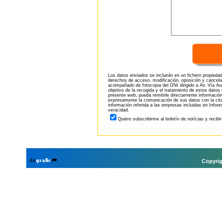
Los datos enviados se incluirán en un fichero propieda
derechos de acceso, modificación, oposición y cancela
acompañado de fotocopia del DNI dirigido a Av. Vía Aug
objetivo de la recogida y el tratamiento de estos datos
presente web, pueda remitirle directamente información
expresamente la comunicación de sus datos con la citad
información referida a las empresas incluidas en Infor
veracidad.
Quiero subscribirme al boletín de notícias y recibi
Copyrig