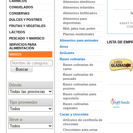
CÁRNICOS
Alimentos dietéticos
CONGELADOS
Alimentos infantiles
Alimentos liofilizados
S
CONSERVAS
Alimentos para
DULCES Y POSTRES
deportistas
KRAFT 
FRUTAS Y VEGETALES
COM
Miel, jalea real, polen
LÁCTEOS
Plantas medicinales
PESCADO Y MARISCO
Alimentos para animales
LISTA DE EM
SERVICIOS PARA
Arroz
ALIMENTACIÓN
Azúcares
VARIOS
Bases culinarias
Bases culinarias de
carne
Bases culinarias de
pescado
Dónde
Bases culinarias para
postres
Bases culinarias para
repostería
Tipo proveedor
Bases culinarias
vegetales
Cacao y chocolate
Sirve a
Artículos de confitería de
chocolate
Chocolates para untar