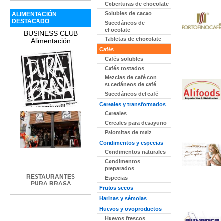
Coberturas de chocolate
Solubles de cacao
ALIMENTACIÓN
DESTACADO
Sucedáneos de
chocolate
BUSINESS CLUB
Tabletas de chocolate
Alimentación
Cafés
Cafés solubles
Cafés tostados
Mezclas de café con
sucedáneos de café
Sucedáneos del café
Cereales y transformados
Cereales
Cereales para desayuno
Palomitas de maiz
Condimentos y especias
Condimentos naturales
Condimentos
preparados
RESTAURANTES
Especias
PURA BRASA
Frutos secos
Harinas y sémolas
Huevos y ovoproductos
Huevos frescos