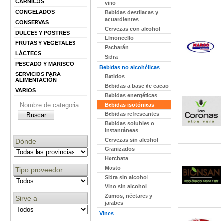
CÁRNICOS
vino
CONGELADOS
Bebidas destiladas y
aguardientes
CONSERVAS
Cervezas con alcohol
DULCES Y POSTRES
Limoncello
FRUTAS Y VEGETALES
Pacharán
LÁCTEOS
Sidra
PESCADO Y MARISCO
Bebidas no alcohólicas
SERVICIOS PARA
Batidos
ALIMENTACIÓN
Bebidas a base de cacao
VARIOS
Bebidas energéticas
Bebidas isotónicas
Bebidas refrescantes
Bebidas solubles o
instantáneas
Cervezas sin alcohol
Dónde
Granizados
Horchata
Mosto
Tipo proveedor
Sidra sin alcohol
Vino sin alcohol
Zumos, néctares y
Sirve a
jarabes
Vinos