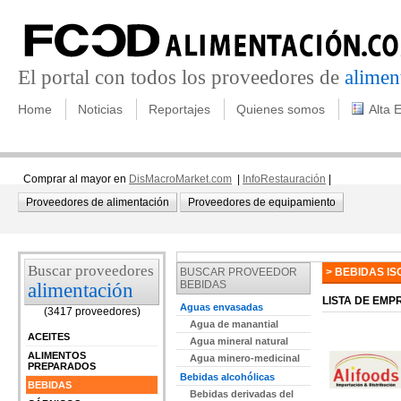
El portal con todos los proveedores de
alimen
Home
Noticias
Reportajes
Quienes somos
Alta 
Comprar al mayor en
DisMacroMarket.com
|
InfoRestauración
|
Proveedores de alimentación
Proveedores de equipamiento
Buscar proveedores
BUSCAR PROVEEDOR
> BEBIDAS I
BEBIDAS
alimentación
LISTA DE EM
Aguas envasadas
(3417 proveedores)
Agua de manantial
ACEITES
Agua mineral natural
ALIMENTOS
Agua minero-medicinal
PREPARADOS
Bebidas alcohólicas
BEBIDAS
Bebidas derivadas del