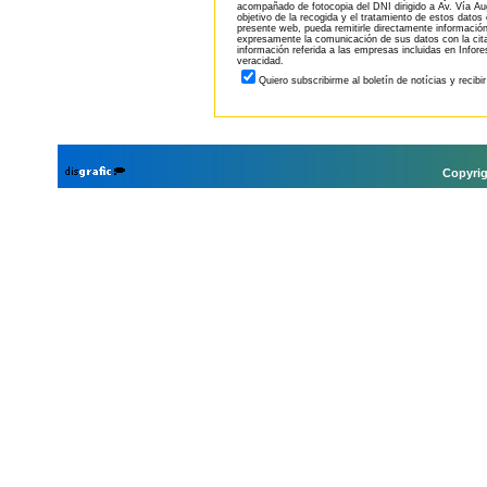
acompañado de fotocopia del DNI dirigido a Av. Vía Aug
objetivo de la recogida y el tratamiento de estos datos
presente web, pueda remitirle directamente información
expresamente la comunicación de sus datos con la citad
información referida a las empresas incluidas en Infor
veracidad.
Quiero subscribirme al boletín de notícias y recibi
Copyrig