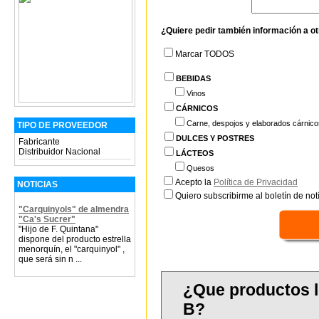
¿Quiere pedir también información a o
Marcar TODOS
BEBIDAS
Vinos
CÁRNICOS
Carne, despojos y elaborados cárnico
TIPO DE PROVEEDOR
DULCES Y POSTRES
Fabricante
Distribuidor Nacional
LÁCTEOS
Quesos
Acepto la
Política de Privacidad
NOTICIAS
Quiero subscribirme al boletín de notí
"Carquinyols" de almendra
"Ca's Sucrer"
"Hijo de F. Quintana"
dispone del producto estrella
menorquín, el "carquinyol" ,
que será sin n ...
¿Que productos l
B?