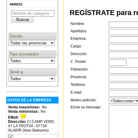
VARIOS
REGÍSTRATE para re
Nombre:
Apellidos:
Dónde
Empresa:
Cargo:
Tipo proveedor
Dirección:
C. Postal:
Población:
Sirve a
Provincia:
Teléfono:
E-mail:
DATOS DE LA EMPRESA
Motivo petición:
Venta mayoristas:
No
Envíe su mensaje:
Venta minoristas:
No
EMail:
Dirección:
C/ CAMP VERD,
47 LA TROTXA - 07730
ALAIOR (Islas Baleares)