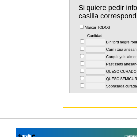
Si quiere pedir in
casilla correspond
Marcar TODOS
Cantidad
Binitord negre rou
Carn i xua artesan
Carquinyols almen
Pastissets artesano
QUESO CURADO A
QUESO SEMICURA
Sobrasada curada 
Copyrig