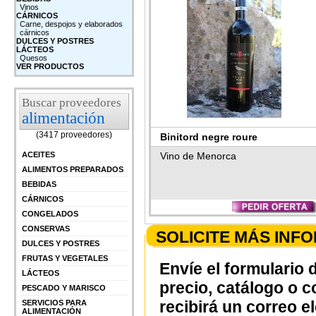
Vinos
CÁRNICOS
Carne, despojos y elaborados
cárnicos
DULCES Y POSTRES
LÁCTEOS
Quesos
VER PRODUCTOS
Buscar proveedores
alimentación
(3417 proveedores)
Binitord negre roure
ACEITES
Vino de Menorca
ALIMENTOS PREPARADOS
BEBIDAS
CÁRNICOS
CONGELADOS
CONSERVAS
SOLICITE MÁS INF
DULCES Y POSTRES
FRUTAS Y VEGETALES
Envíe el formulario 
LÁCTEOS
precio, catálogo o 
PESCADO Y MARISCO
recibirá un correo e
SERVICIOS PARA
ALIMENTACIÓN