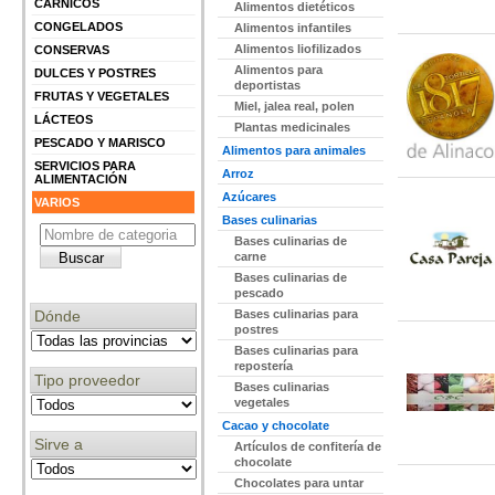
CÁRNICOS
Alimentos dietéticos
CONGELADOS
Alimentos infantiles
Alimentos liofilizados
CONSERVAS
Alimentos para
DULCES Y POSTRES
deportistas
FRUTAS Y VEGETALES
Miel, jalea real, polen
LÁCTEOS
Plantas medicinales
PESCADO Y MARISCO
Alimentos para animales
SERVICIOS PARA
Arroz
ALIMENTACIÓN
Azúcares
VARIOS
Bases culinarias
Bases culinarias de
carne
Bases culinarias de
pescado
Dónde
Bases culinarias para
postres
Bases culinarias para
repostería
Tipo proveedor
Bases culinarias
vegetales
Cacao y chocolate
Sirve a
Artículos de confitería de
chocolate
Chocolates para untar