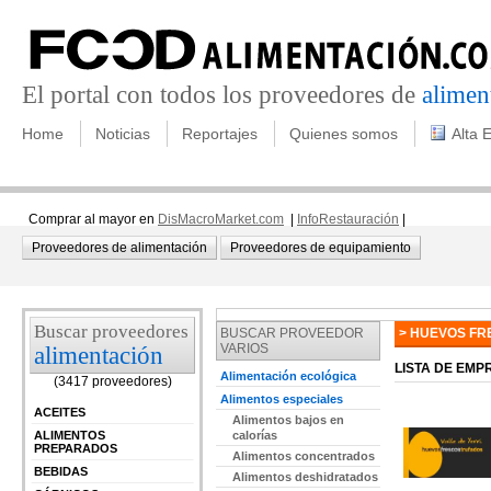
El portal con todos los proveedores de
alimen
Home
Noticias
Reportajes
Quienes somos
Alta 
Comprar al mayor en
DisMacroMarket.com
|
InfoRestauración
|
Proveedores de alimentación
Proveedores de equipamiento
Buscar proveedores
BUSCAR PROVEEDOR
> HUEVOS FR
VARIOS
alimentación
LISTA DE EM
Alimentación ecológica
(3417 proveedores)
Alimentos especiales
ACEITES
Alimentos bajos en
ALIMENTOS
calorías
PREPARADOS
Alimentos concentrados
BEBIDAS
Alimentos deshidratados