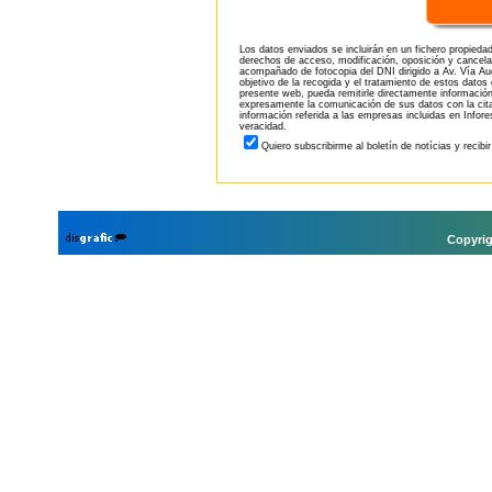
Los datos enviados se incluirán en un fichero propieda
derechos de acceso, modificación, oposición y cancela
acompañado de fotocopia del DNI dirigido a Av. Vía Aug
objetivo de la recogida y el tratamiento de estos datos
presente web, pueda remitirle directamente información
expresamente la comunicación de sus datos con la citad
información referida a las empresas incluidas en Infor
veracidad.
Quiero subscribirme al boletín de notícias y recibi
Copyrig