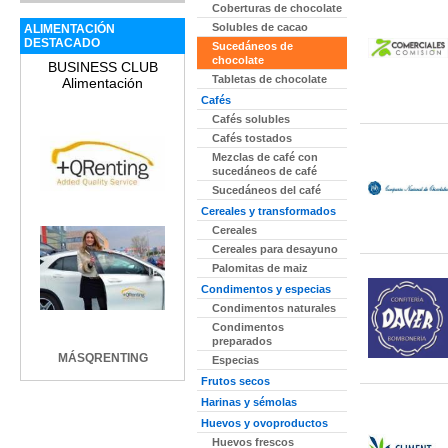
Coberturas de chocolate
Solubles de cacao
ALIMENTACIÓN
DESTACADO
Sucedáneos de
chocolate
BUSINESS CLUB
Tabletas de chocolate
Alimentación
Cafés
Cafés solubles
Cafés tostados
Mezclas de café con
sucedáneos de café
Sucedáneos del café
Cereales y transformados
Cereales
Cereales para desayuno
Palomitas de maiz
Condimentos y especias
Condimentos naturales
Condimentos
preparados
MÁSQRENTING
Especias
Frutos secos
Harinas y sémolas
Huevos y ovoproductos
Huevos frescos