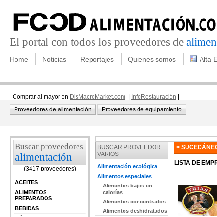
El portal con todos los proveedores de
alimen
Home
Noticias
Reportajes
Quienes somos
Alta 
Comprar al mayor en
DisMacroMarket.com
|
InfoRestauración
|
Proveedores de alimentación
Proveedores de equipamiento
Buscar proveedores
BUSCAR PROVEEDOR
> SUCEDÁNE
VARIOS
alimentación
LISTA DE EM
Alimentación ecológica
(3417 proveedores)
Alimentos especiales
ACEITES
Alimentos bajos en
ALIMENTOS
calorías
PREPARADOS
Alimentos concentrados
BEBIDAS
Alimentos deshidratados