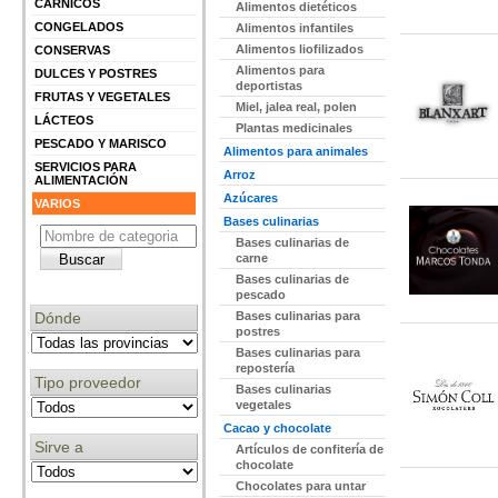
CÁRNICOS
Alimentos dietéticos
CONGELADOS
Alimentos infantiles
Alimentos liofilizados
CONSERVAS
Alimentos para
DULCES Y POSTRES
deportistas
FRUTAS Y VEGETALES
Miel, jalea real, polen
LÁCTEOS
Plantas medicinales
PESCADO Y MARISCO
Alimentos para animales
SERVICIOS PARA
Arroz
ALIMENTACIÓN
Azúcares
VARIOS
Bases culinarias
Bases culinarias de
carne
Bases culinarias de
pescado
Dónde
Bases culinarias para
postres
Bases culinarias para
repostería
Tipo proveedor
Bases culinarias
vegetales
Cacao y chocolate
Sirve a
Artículos de confitería de
chocolate
Chocolates para untar