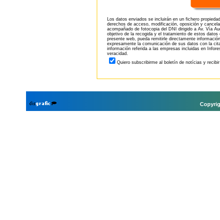
Los datos enviados se incluirán en un fichero propieda
derechos de acceso, modificación, oposición y cancela
acompañado de fotocopia del DNI dirigido a Av. Vía Aug
objetivo de la recogida y el tratamiento de estos datos
presente web, pueda remitirle directamente información
expresamente la comunicación de sus datos con la citad
información referida a las empresas incluidas en Infor
veracidad.
Quiero subscribirme al boletín de notícias y recibi
Copyrig