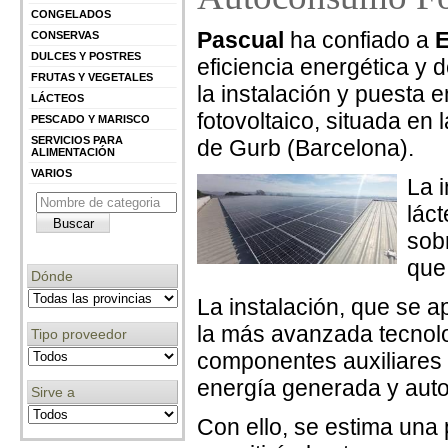
CONGELADOS
Pascual
ha confiado a
E
CONSERVAS
DULCES Y POSTRES
eficiencia energética y d
FRUTAS Y VEGETALES
la instalación y puesta
LÁCTEOS
fotovoltaico, situada en
PESCADO Y MARISCO
SERVICIOS PARA
de Gurb (Barcelona).
ALIMENTACIÓN
VARIOS
La 
lác
sob
que
Dónde
La instalación, que se 
la más avanzada tecnolog
Tipo proveedor
componentes auxiliares 
energía generada y aut
Sirve a
Con ello, se estima una