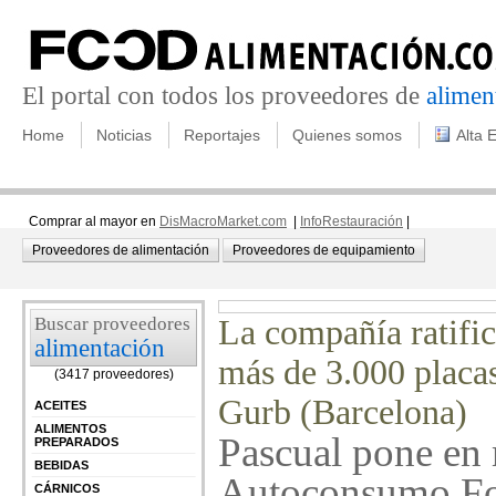
El portal con todos los proveedores de
alimen
Home
Noticias
Reportajes
Quienes somos
Alta 
Comprar al mayor en
DisMacroMarket.com
|
InfoRestauración
|
Proveedores de alimentación
Proveedores de equipamiento
Buscar proveedores
La compañía ratific
alimentación
más de 3.000 placas
(3417 proveedores)
Gurb (Barcelona)
ACEITES
ALIMENTOS
Pascual pone en 
PREPARADOS
BEBIDAS
Autoconsumo Fo
CÁRNICOS