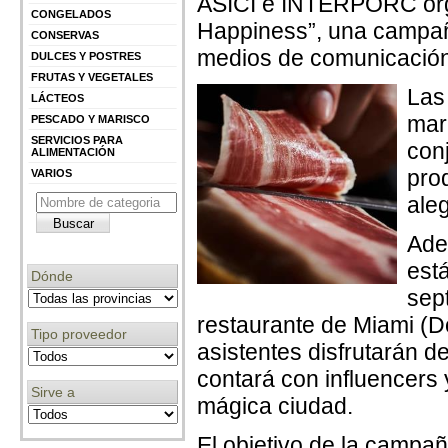
ASICI e INTERPORC orga
CONGELADOS
Happiness”, una campañ
CONSERVAS
medios de comunicación
DULCES Y POSTRES
FRUTAS Y VEGETALES
Las
LÁCTEOS
mar
PESCADO Y MARISCO
SERVICIOS PARA
con
ALIMENTACIÓN
prod
VARIOS
ale
Ade
está
Dónde
sep
restaurante de Miami (Do
Tipo proveedor
asistentes disfrutarán d
contará con influencers 
Sirve a
mágica ciudad.
El objetivo de la campa