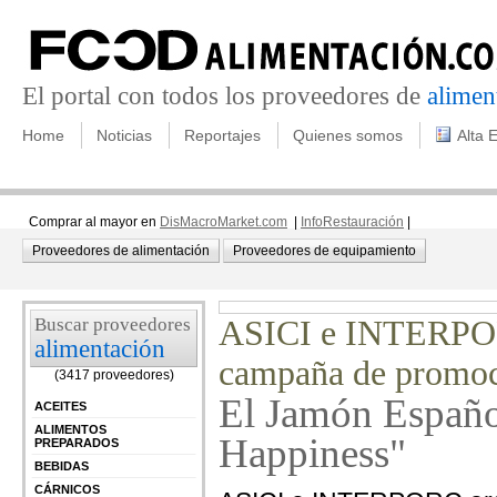
El portal con todos los proveedores de
alimen
Home
Noticias
Reportajes
Quienes somos
Alta 
Comprar al mayor en
DisMacroMarket.com
|
InfoRestauración
|
Proveedores de alimentación
Proveedores de equipamiento
Buscar proveedores
ASICI e INTERPOR
alimentación
campaña de promoc
(3417 proveedores)
El Jamón Español
ACEITES
ALIMENTOS
Happiness"
PREPARADOS
BEBIDAS
CÁRNICOS