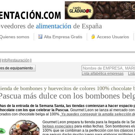
roveedores de
alimentación
de España
Quienes somos
Alta Empresa Gratis
Acceso Usuarios
|
InfoRestauración
|
es de equipamiento
Lista alfabética empresas
List
tienda de bombones y huevecitos de colores 100% chocolate 
Pascua más dulce con los bombones bel
has de la entrada de la Semana Santa, las tiendas comienzan a hacer espacio 
hocolate con los que celebrar la Pascua
. Gourmet Leon se lanza al mercado con
orados con chocolate belga al 100%.
Ya puedes conseguir la amplia selección d
Gourmet Leon prepara tu tienda para la llegada de la 
belgas especiales
para estas fechas. Son bombones el
100% que se combinan a la perfección con los clásicos h
que seguro darán mucho juego para elaborar múltiples d