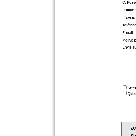
C. Posta
Poblaci
Provinci
Teléfono
E-mail:
Motivo p
Envíe s
Acep
Quier
¿Q