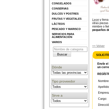
CONGELADOS
CONSERVAS
DULCES Y POSTRES
FRUTAS Y VEGETALES
Leon
y llena
otras piezas
LÁCTEOS
mimbre o fiel
PESCADO Y MARISCO
pequeños det
SERVICIOS PARA
ALIMENTACIÓN
VARIOS
<< Volver
SOLICIT
Envíe el
Dónde
un corre
REGÍSTR
Tipo proveedor
Nombre
Apellido
Empres
Sirve a
Cargo:
Direcció