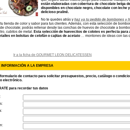
están elaboradas con cobertura de chocolate belga d
disponibles en chocolate negro, chocolate con leche y
delicioso praliné.
No te quedes atrás y
haz ya tu pedido de bombones y 
 tu tienda de color y sabor para tus clientes. Además, con esta selección de bo
 de chocolate; podrás rellenar desde las conchas de huevos de chocolate a bombo
tro, cubitos de metal.
Esta selección de huevecitos de colotes es perfecta para
alles en bolsitas de celofán o cajitas de acetato
… montones de ideas con las 
Ir a la ficha de GOURMET LEON DELICATESSEN
E INFORMACIÓN A LA EMPRESA
 formulario de contacto para solicitar presupuestos, precio, catálogo o condici
o electrónico.
ATE para recordar tus datos
:
s:
a:
n: