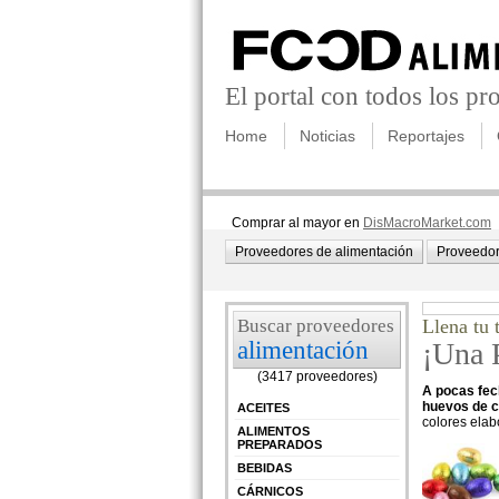
El portal con todos los p
Home
Noticias
Reportajes
Comprar al mayor en
DisMacroMarket.com
Proveedores de alimentación
Proveedor
Buscar proveedores
Llena tu 
alimentación
¡Una 
(3417 proveedores)
A pocas fec
huevos de c
ACEITES
colores elab
ALIMENTOS
PREPARADOS
BEBIDAS
CÁRNICOS