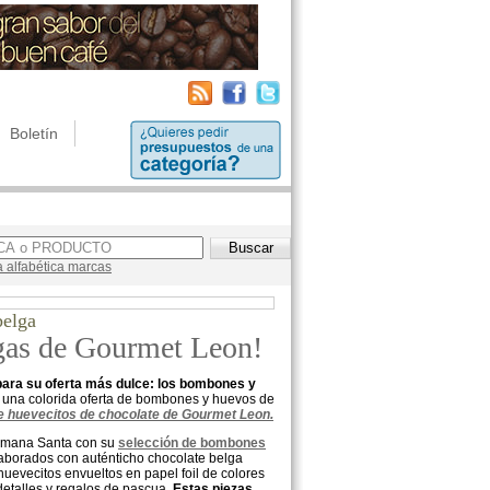
Boletín
a alfabética marcas
belga
gas de Gourmet Leon!
para su oferta más dulce: los bombones y
 una colorida oferta de bombones y huevos de
e huevecitos de chocolate de Gourmet Leon.
Semana Santa con su
selección de bombones
aborados con auténticho chocolate belga
uevecitos envueltos en papel foil de colores
etalles y regalos de pascua.
Estas piezas