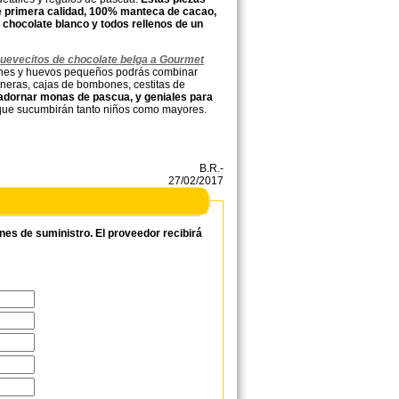
e primera calidad, 100% manteca de cacao,
 chocolate blanco y todos rellenos de un
huevecitos de chocolate belga a Gourmet
mbones y huevos pequeños podrás combinar
neras, cajas de bombones, cestitas de
 adornar monas de pascua, y geniales para
que sucumbirán tanto niños como mayores.
B.R.-
27/02/2017
ones de suministro. El proveedor recibirá