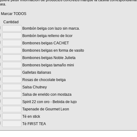
quiere pedir información de productos concretos marque la casilla correspondiente
sea.
Marcar TODOS
antidad
Bombón belga con lazo sin marca.
Bombón belga relleno de licor
Bombones belgas CACHET
Bombones belgas en forma de vasito
Bombones belgas Noble Julieta
Bombones belgas tamaño mini
Galletas italianas
Rosas de chocolate belga
Salsa Chutney
Salsa de eneldo con mostaza
Spirit 22 con oro - Bebida de lujo
Tapenade de Gourmet Leon
Té en stick
Té FIRST TEA