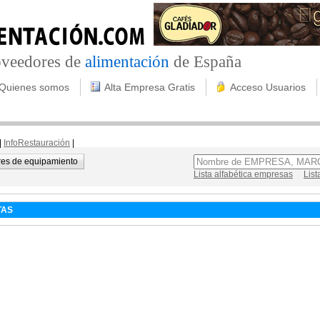
roveedores de
alimentación
de España
Quienes somos
Alta Empresa Gratis
Acceso Usuarios
|
InfoRestauración
|
es de equipamiento
Lista alfabética empresas
List
TAS