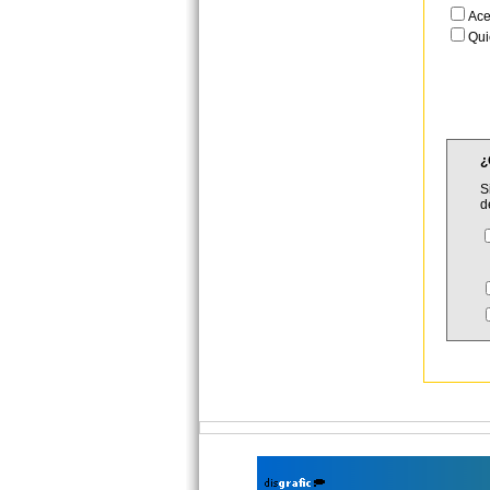
Ace
Qui
¿
S
d