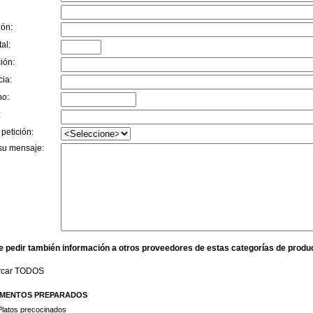
ión:
al:
ión:
cia:
no:
:
 petición:
su mensaje:
e pedir también información a otros proveedores de estas categorías de produ
rcar TODOS
IMENTOS PREPARADOS
Platos precocinados