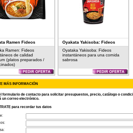
ata Ramen Fideos
Oyakata Yakisoba: Fideos
ntáneos
Instantáneos
ka Ramen: Fideos
Oyataka Yakisoba: Fideos
ntáneos de calidad
instantáneos para una comida
um (platos preparados /
sabrosa
cinados)
TE MÁS INFORMACIÓN
l formulario de contacto para solicitar presupuestos, precio, catálogo o condi
á un correo electrónico.
RATE para recordar tus datos
e:
dos:
sa: