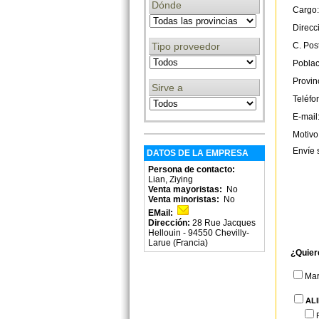
Dónde
Cargo:
Direcc
Tipo proveedor
C. Post
Poblac
Provin
Sirve a
Teléfo
E-mail
Motivo
Envíe 
DATOS DE LA EMPRESA
Persona de contacto:
Lian, Ziying
Venta mayoristas:
No
Venta minoristas:
No
EMail:
Dirección:
28 Rue Jacques
Hellouin - 94550 Chevilly-
Larue (Francia)
¿Quier
Ma
AL