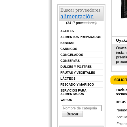
Buscar proveedores
alimentación
(3417 proveedores)
ACEITES
ALIMENTOS PREPARADOS
Oyak
BEBIDAS
Insta
Oyata
CÁRNICOS
insta
CONGELADOS
premi
CONSERVAS
preco
DULCES Y POSTRES
FRUTAS Y VEGETALES
LÁCTEOS
SOLICI
PESCADO Y MARISCO
Envíe e
SERVICIOS PARA
ALIMENTACIÓN
recibir
VARIOS
REGÍST
Nombr
Apelli
Empre