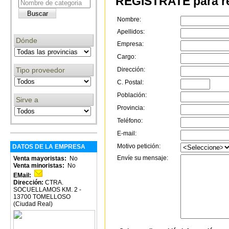
REGÍSTRATE para re
Nombre:
Apellidos:
Dónde
Empresa:
Cargo:
Tipo proveedor
Dirección:
C. Postal:
Población:
Sirve a
Provincia:
Teléfono:
E-mail:
Motivo petición:
DATOS DE LA EMPRESA
Envíe su mensaje:
Venta mayoristas:
No
Venta minoristas:
No
EMail:
Dirección:
CTRA.
SOCUELLAMOS KM. 2 -
13700 TOMELLOSO
(Ciudad Real)