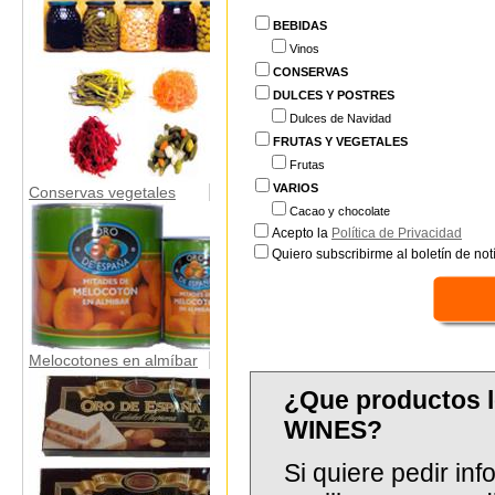
BEBIDAS
Vinos
CONSERVAS
DULCES Y POSTRES
Dulces de Navidad
FRUTAS Y VEGETALES
Frutas
VARIOS
Conservas vegetales
Cacao y chocolate
Acepto la
Política de Privacidad
Quiero subscribirme al boletín de notí
Melocotones en almíbar
¿Que productos 
WINES?
Si quiere pedir in