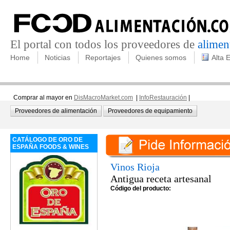
El portal con todos los proveedores de
alimen
Home
Noticias
Reportajes
Quienes somos
Alta 
Comprar al mayor en
DisMacroMarket.com
|
InfoRestauración
|
Proveedores de alimentación
Proveedores de equipamiento
CATÁLOGO DE ORO DE
ESPAÑA FOODS & WINES
Vinos Rioja
Antigua receta artesanal
Código del producto: