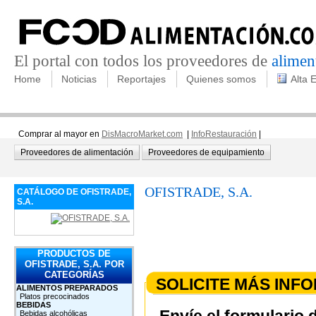
El portal con todos los proveedores de
alimen
Home
Noticias
Reportajes
Quienes somos
Alta 
Comprar al mayor en
DisMacroMarket.com
|
InfoRestauración
|
Proveedores de alimentación
Proveedores de equipamiento
OFISTRADE, S.A.
CATÁLOGO DE OFISTRADE,
S.A.
PRODUCTOS DE
OFISTRADE, S.A. POR
CATEGORÍAS
SOLICITE MÁS INF
ALIMENTOS PREPARADOS
Platos precocinados
BEBIDAS
Bebidas alcohólicas