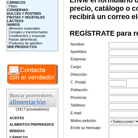
Envíe el formulario 
CÁRNICOS
Pâtés
precio, catálogo o 
CONSERVAS
DULCES Y POSTRES
recibirá un correo e
FRUTAS Y VEGETALES
LÁCTEOS
VARIOS
Alimentos especiales
REGÍSTRATE para re
Cereales y transformados
Condimentos y especias
Pastas alimenticias
Productos de aperitivo
Nombre:
VER PRODUCTOS
Apellidos:
Empresa:
Cargo:
Dirección:
C. Postal:
Población:
Buscar proveedores
Provincia:
alimentación
Teléfono:
(3417 proveedores)
E-mail:
ACEITES
Motivo petición:
ALIMENTOS PREPARADOS
Envíe su mensaje:
BEBIDAS
CÁRNICOS