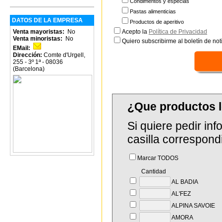
Condimentos y especias
Pastas alimenticias
DATOS DE LA EMPRESA
Productos de aperitivo
Venta mayoristas:
No
Acepto la
Política de Privacidad
Venta minoristas:
No
Quiero subscribirme al boletín de notí
EMail:
Dirección:
Comte d'Urgell,
255 - 3º 1ª - 08036
(Barcelona)
¿Que productos l
Si quiere pedir in
casilla correspond
Marcar TODOS
Cantidad
AL BADIA
AL'FEZ
ALPINA SAVOIE
AMORA