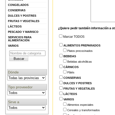
CONGELADOS
CONSERVAS
DULCES Y POSTRES
FRUTAS Y VEGETALES
LÁCTEOS
¿Quiere pedir también información a o
PESCADO Y MARISCO
Marcar TODOS
SERVICIOS PARA
ALIMENTACIÓN
ALIMENTOS PREPARADOS
VARIOS
Platos precocinados
BEBIDAS
Bebidas alcohólicas
CÁRNICOS
Dónde
Pâtés
CONSERVAS
DULCES Y POSTRES
Tipo proveedor
FRUTAS Y VEGETALES
LÁCTEOS
VARIOS
Sirve a
Alimentos especiales
Cereales y transformados