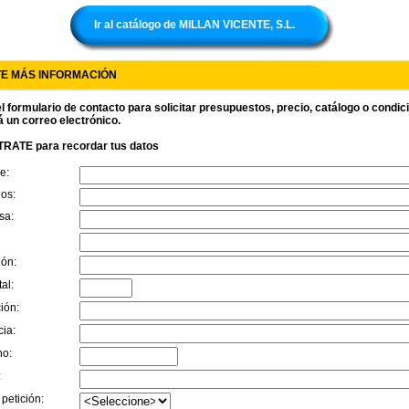
Ir al catálogo de MILLAN VICENTE, S.L.
TE MÁS INFORMACIÓN
l formulario de contacto para solicitar presupuestos, precio, catálogo o condi
á un correo electrónico.
RATE para recordar tus datos
e:
dos:
sa:
ión:
al:
ión:
cia:
no:
:
 petición: