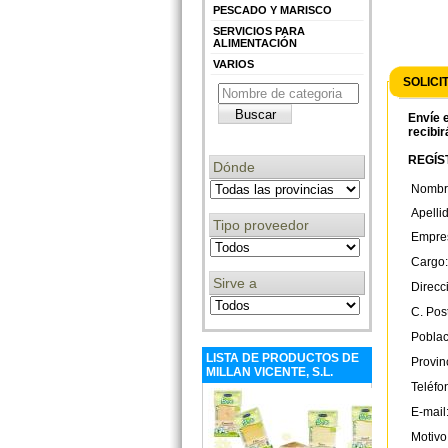
PESCADO Y MARISCO
SERVICIOS PARA
ALIMENTACIÓN
VARIOS
SOLICI
Envíe e
recibir
REGÍST
Dónde
Nombr
Apelli
Tipo proveedor
Empre
Cargo:
Sirve a
Direcc
C. Post
Poblac
LISTA DE PRODUCTOS DE
Provin
MILLAN VICENTE, S.L.
Teléfo
E-mail
Motivo