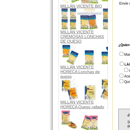
Envíe 
MILLÁN VICENTE BIO
MILLÁN VICENTE
CREMOSAS LONCHAS
DE QUESO
¿Quier
Ma
LÁ
MILLÁN VICENTE
HORECA Lonchas de
queso
Ace
Qui
MILLÁN VICENTE
HORECA Queso rallado
¿
S
d