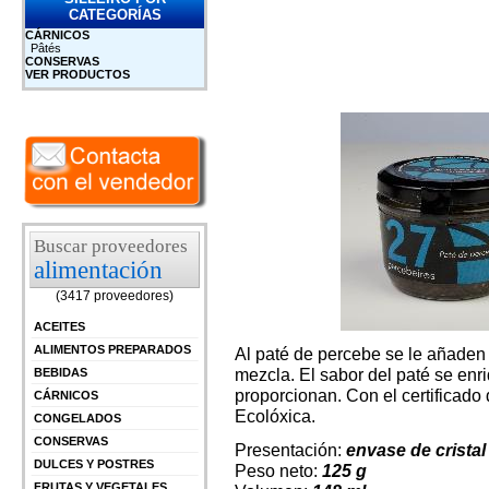
CATEGORÍAS
CÁRNICOS
Pâtés
CONSERVAS
VER PRODUCTOS
Buscar proveedores
alimentación
(3417 proveedores)
ACEITES
ALIMENTOS PREPARADOS
Al paté de percebe se le añaden 
mezcla. El sabor del paté se enr
BEBIDAS
proporcionan. Con el certificado
CÁRNICOS
Ecolóxica.
CONGELADOS
CONSERVAS
Presentación:
envase de cristal
DULCES Y POSTRES
Peso neto:
125 g
FRUTAS Y VEGETALES