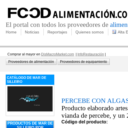
El portal con todos los proveedores de
alimen
Home
Noticias
Reportajes
Quienes somos
Alta 
Comprar al mayor en
DisMacroMarket.com
|
InfoRestauración
|
Proveedores de alimentación
Proveedores de equipamiento
CATÁLOGO DE MAR DE
SILLEIRO
PERCEBE CON ALGAS
Producto elaborado arte
vianda de percebe, y un
Código del producto:
PRODUCTOS DE MAR DE
SILLEIRO POR