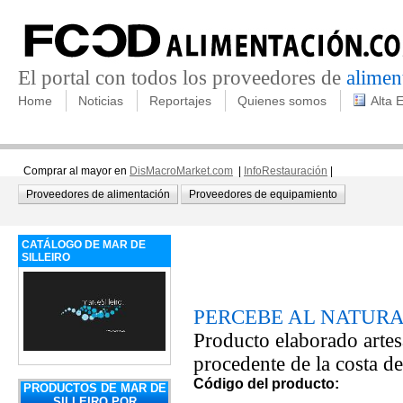
El portal con todos los proveedores de
alimen
Home
Noticias
Reportajes
Quienes somos
Alta 
Comprar al mayor en
DisMacroMarket.com
|
InfoRestauración
|
Proveedores de alimentación
Proveedores de equipamiento
CATÁLOGO DE MAR DE
SILLEIRO
PERCEBE AL NATURA
Producto elaborado arte
procedente de la costa d
Código del producto:
PRODUCTOS DE MAR DE
SILLEIRO POR