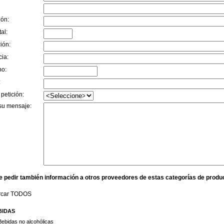
ión:
al:
ión:
cia:
no:
:
 petición:
su mensaje:
e pedir también información a otros proveedores de estas categorías de produ
rcar TODOS
BIDAS
Bebidas no alcohólicas