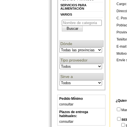
Cargo:
SERVICIOS PARA
ALIMENTACIÓN
Direcc
VARIOS
C. Post
Poblac
Provin
Teléfo
Dónde
E-mail
Motivo
Tipo proveedor
Envíe 
Sirve a
Pedido Mínimo
¿Quier
consultar
Ma
Plazos de entrega
habituales:
BE
consultar