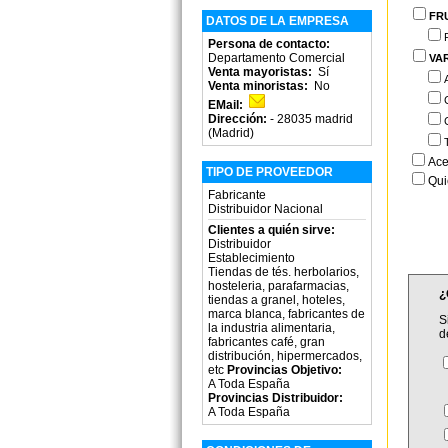
FR
DATOS DE LA EMPRESA
Persona de contacto:
Departamento Comercial
VA
Venta mayoristas:
Sí
Venta minoristas:
No
EMail:
Dirección:
- 28035 madrid
(Madrid)
Ace
TIPO DE PROVEEDOR
Qui
Fabricante
Distribuidor Nacional
Clientes a quién sirve:
Distribuidor
Establecimiento
Tiendas de tés. herbolarios,
hosteleria, parafarmacias,
¿
tiendas a granel, hoteles,
marca blanca, fabricantes de
S
la industria alimentaria,
d
fabricantes café, gran
distribución, hipermercados,
etc
Provincias Objetivo:
A Toda España
Provincias Distribuidor:
A Toda España