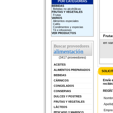
POR CATEGORÍAS
BEBIDAS
Bebidas no alcohólicas
FRUTAS Y VEGETALES
Frutas
VARIOS
Alimentos especiales
Cafés
Condimentos y especias
Té e infusiones
VER PRODUCTOS
Fruta
en var
Buscar proveedores
alimentación
(3417 proveedores)
ACEITES
ALIMENTOS PREPARADOS
SOLICI
BEBIDAS
Envíe e
CÁRNICOS
recibir
CONGELADOS
REGÍST
CONSERVAS
DULCES Y POSTRES
Nombr
FRUTAS Y VEGETALES
Apelli
LÁCTEOS
Empre
PESCADO Y MARISCO