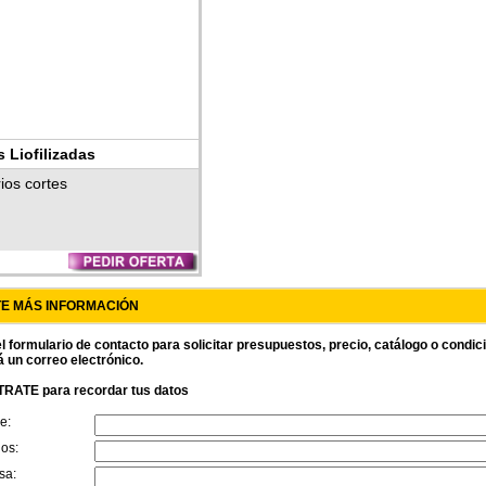
s Liofilizadas
ios cortes
TE MÁS INFORMACIÓN
l formulario de contacto para solicitar presupuestos, precio, catálogo o condi
á un correo electrónico.
RATE para recordar tus datos
e:
dos:
sa: