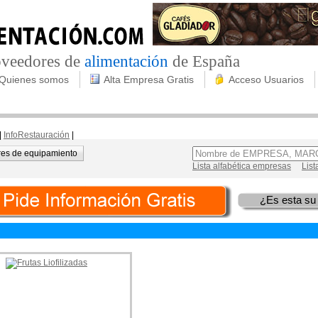
roveedores de
alimentación
de España
Quienes somos
Alta Empresa Gratis
Acceso Usuarios
|
InfoRestauración
|
es de equipamiento
Lista alfabética empresas
List
¿Es esta su