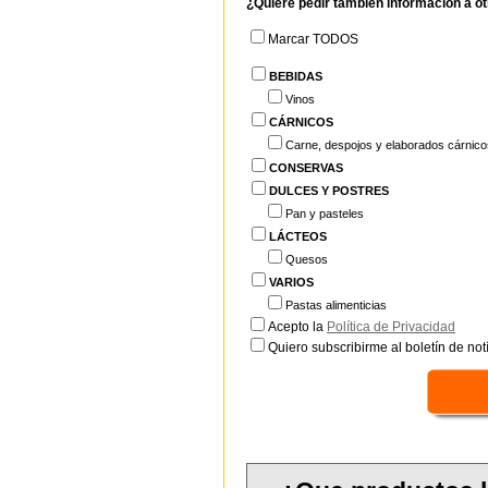
¿Quiere pedir también información a o
Marcar TODOS
BEBIDAS
Vinos
CÁRNICOS
Carne, despojos y elaborados cárnico
CONSERVAS
DULCES Y POSTRES
Pan y pasteles
LÁCTEOS
Quesos
VARIOS
Pastas alimenticias
Acepto la
Política de Privacidad
Quiero subscribirme al boletín de notí