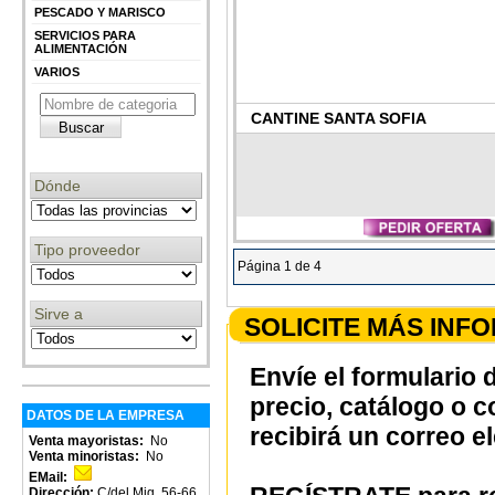
PESCADO Y MARISCO
SERVICIOS PARA
ALIMENTACIÓN
VARIOS
CANTINE SANTA SOFIA
Dónde
Tipo proveedor
Página 1 de 4
Sirve a
SOLICITE MÁS INF
Envíe el formulario 
precio, catálogo o 
DATOS DE LA EMPRESA
recibirá un correo e
Venta mayoristas:
No
Venta minoristas:
No
EMail:
Dirección:
C/del Mig, 56-66