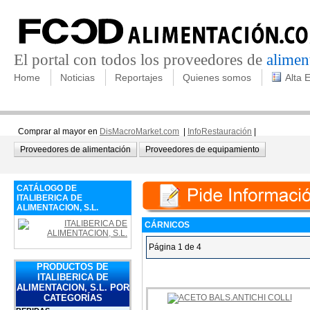
El portal con todos los proveedores de
alimen
Home
Noticias
Reportajes
Quienes somos
Alta 
Comprar al mayor en
DisMacroMarket.com
|
InfoRestauración
|
Proveedores de alimentación
Proveedores de equipamiento
CATÁLOGO DE
ITALIBERICA DE
ALIMENTACION, S.L.
CÁRNICOS
Página 1 de 4
PRODUCTOS DE
ITALIBERICA DE
ALIMENTACION, S.L. POR
CATEGORÍAS