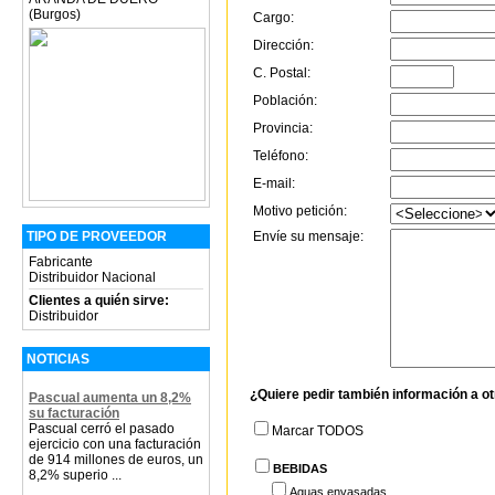
(Burgos)
Cargo:
Dirección:
C. Postal:
Población:
Provincia:
Teléfono:
E-mail:
Motivo petición:
Envíe su mensaje:
TIPO DE PROVEEDOR
Fabricante
Distribuidor Nacional
Clientes a quién sirve:
Distribuidor
NOTICIAS
¿Quiere pedir también información a o
Pascual aumenta un 8,2%
su facturación
Pascual cerró el pasado
Marcar TODOS
ejercicio con una facturación
de 914 millones de euros, un
BEBIDAS
8,2% superio ...
Aguas envasadas