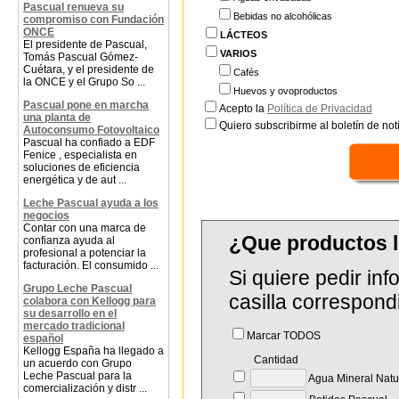
Pascual renueva su
Bebidas no alcohólicas
compromiso con Fundación
ONCE
LÁCTEOS
El presidente de Pascual,
VARIOS
Tomás Pascual Gómez-
Cuétara, y el presidente de
Cafés
la ONCE y el Grupo So ...
Huevos y ovoproductos
Pascual pone en marcha
Acepto la
Política de Privacidad
una planta de
Quiero subscribirme al boletín de notí
Autoconsumo Fotovoltaico
Pascual ha confiado a EDF
Fenice , especialista en
soluciones de eficiencia
energética y de aut ...
Leche Pascual ayuda a los
negocios
Contar con una marca de
¿Que productos
confianza ayuda al
profesional a potenciar la
facturación. El consumido ...
Si quiere pedir in
Grupo Leche Pascual
casilla correspond
colabora con Kellogg para
su desarrollo en el
mercado tradicional
Marcar TODOS
español
Kellogg España ha llegado a
Cantidad
un acuerdo con Grupo
Leche Pascual para la
Agua Mineral Natu
comercialización y distr ...