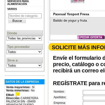
SERVICIOS PARA
ALIMENTACIÓN
VARIOS
Pascual Yosport Fresa
Batido de yogur y fruta
Dónde
SOLICITE MÁS INF
Tipo proveedor
Envíe el formulario 
Sirve a
precio, catálogo o 
recibirá un correo e
REGÍSTRATE para re
DATOS DE LA EMPRESA
Venta mayoristas:
Sí
Venta minoristas:
No
Nombre:
EMail:
Apellidos:
Dirección:
CARRETERA
PALENCIA S/N - 09400
Empresa:
ARANDA DE DUERO