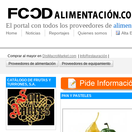
El portal con todos los proveedores de
alimen
Home
Noticias
Reportajes
Quienes somos
Alta 
Comprar al mayor en
DisMacroMarket.com
|
InfoRestauración
|
Proveedores de alimentación
Proveedores de equipamiento
CATÁLOGO DE FRUTAS Y
TURRONES, S.A.
PAN Y PASTELES