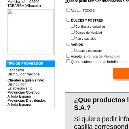
¿Quiere pedir también información a o
Mancha, s/n - 02500
TOBARRA (Albacete)
Marcar TODOS
DULCES Y POSTRES
Confitería y golosinas
Dulces de Navidad
Pan y pasteles
VARIOS
Cacao y chocolate
Acepto la
Política de Privacidad
Quiero subscribirme al boletín de notí
TIPO DE PROVEEDOR
Fabricante
Distribuidor Nacional
Clientes a quién sirve:
Distribuidor
Establecimiento
Provincias Objetivo:
A Toda España
¿Que productos 
Provincias Distribuidor:
A Toda España
S.A.?
Si quiere pedir in
casilla correspond