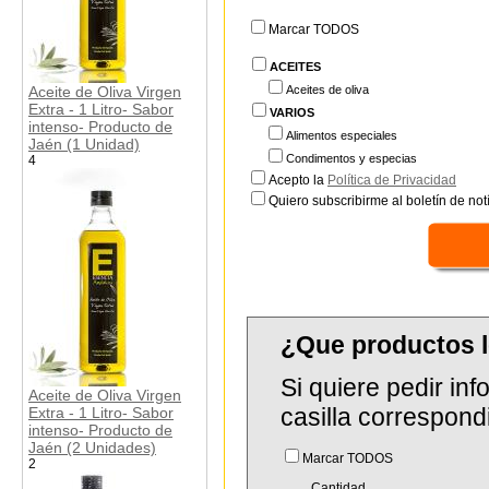
Marcar TODOS
ACEITES
Aceite de Oliva Virgen
Aceites de oliva
Extra - 1 Litro- Sabor
VARIOS
intenso- Producto de
Alimentos especiales
Jaén (1 Unidad)
Condimentos y especias
4
Acepto la
Política de Privacidad
Quiero subscribirme al boletín de notí
¿Que productos 
Si quiere pedir in
Aceite de Oliva Virgen
casilla correspond
Extra - 1 Litro- Sabor
intenso- Producto de
Jaén (2 Unidades)
Marcar TODOS
2
Cantidad