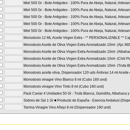
Miel 500 Gr - Bote Antigoteo - 100% Pura de Abeja, Natural, Artes
Miel 500 Gr - Bote Antigoteo - 100% Pura de Abeja, Natural, Artesa
Miel 500 Gr - Bote Antigoteo - 100% Pura de Abeja, Natural, Artesa
Miel 500 Gr - Bote Antigoteo - 100% Pura de Abeja, Natural, Artes
Miel 500 Gr - Bote Antigoteo - 100% Pura de Abeja, Natural, Artesan
Monodosis 12 ML Aceite Virgen Extra - ** PERSONALIZABLE ** Caj
Monodosis Aceite de Oliva Virgen Extra Aromatizado 10ml- (Ajo 36
Monodosis Aceite de Oliva Virgen Extra Aromatizado 10ml- (Albaha
Monodosis Aceite de Oliva Virgen Extra Aromatizado 10ml- (Chili P
Monodosis Aceite de Oliva Virgen Extra Aromatizado 10ml- (Trufa 
Monodosis aceite oliva, Dispensador 120 uds Ánforas 14 ml Aceite 
Monodosis vinagre Vino Blanco 8 ml (Cubo 160 und)
Monodosis vinagre Vino Tinto 8 ml (Cubo 160 und)
Pack Caviar 4 Unidades 50 Gr - Trufa Blanca, Guindilla, Albahaca y
Sobres de Sal 1 Gr ■ Producto de España - Esencia Andalusí (Disp
Tarrina Vinagre Vino Añejo 8 ml (Dispensador 190 und)