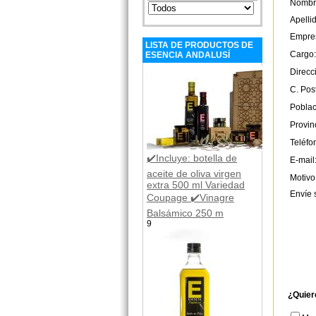
Nombr
Apelli
Empre
LISTA DE PRODUCTOS DE
Cargo:
ESENCIA ANDALUSÍ
Direcc
C. Post
Poblac
Provin
Teléfo
✔️Incluye: botella de
E-mail
aceite de oliva virgen
Motivo
extra 500 ml Variedad
Envíe 
Coupage ✔️Vinagre
Balsámico 250 m
9
¿Quier