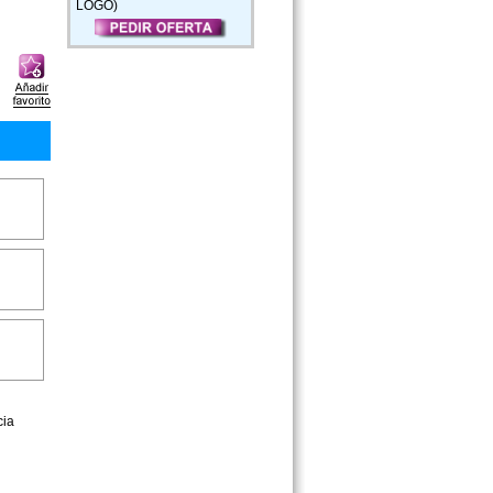
LOGO)
cia