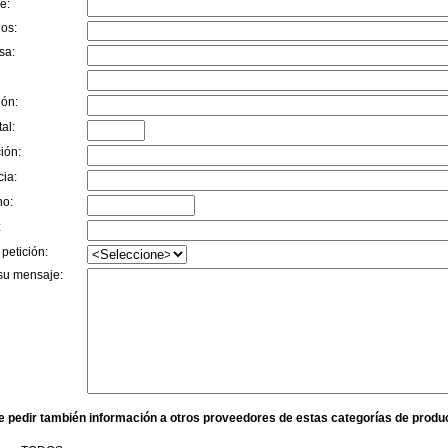
e:
dos:
sa:
ión:
al:
ión:
cia:
no:
:
 petición:
su mensaje:
e pedir también información a otros proveedores de estas categorías de produ