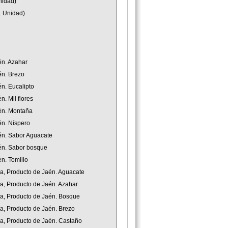
nidad)
1 Unidad)
én. Azahar
én. Brezo
n. Eucalipto
. Mil flores
aén. Montaña
én. Níspero
aén. Sabor Aguacate
aén. Sabor bosque
n. Tomillo
na, Producto de Jaén. Aguacate
na, Producto de Jaén. Azahar
ana, Producto de Jaén. Bosque
na, Producto de Jaén. Brezo
na, Producto de Jaén. Castaño