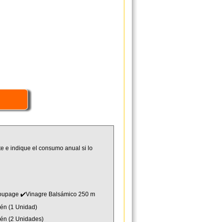
e e indique el consumo anual si lo
d Coupage ✔️Vinagre Balsámico 250 m
aén (1 Unidad)
Jaén (2 Unidades)