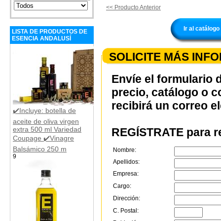
<< Producto Anterior
Ir al catálo
LISTA DE PRODUCTOS DE
ESENCIA ANDALUSÍ
SOLICITE MÁS INF
Envíe el formulario 
precio, catálogo o 
recibirá un correo e
✔️Incluye: botella de
aceite de oliva virgen
extra 500 ml Variedad
REGÍSTRATE para re
Coupage ✔️Vinagre
Balsámico 250 m
Nombre:
9
Apellidos:
Empresa:
Cargo:
Dirección:
C. Postal: