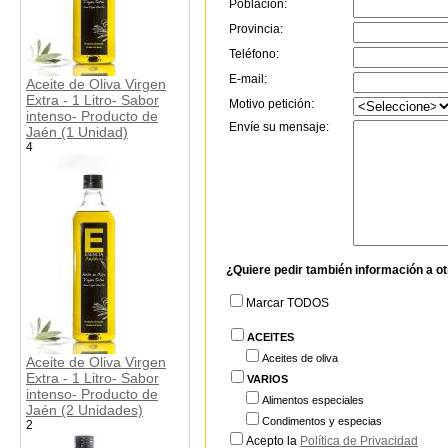
Población:
Provincia:
Teléfono:
E-mail:
Aceite de Oliva Virgen
Extra - 1 Litro- Sabor
Motivo petición:
intenso- Producto de
Envíe su mensaje:
Jaén (1 Unidad)
4
¿Quiere pedir también información a o
Marcar TODOS
ACEITES
Aceites de oliva
Aceite de Oliva Virgen
Extra - 1 Litro- Sabor
VARIOS
intenso- Producto de
Alimentos especiales
Jaén (2 Unidades)
Condimentos y especias
2
Acepto la
Política de Privacidad