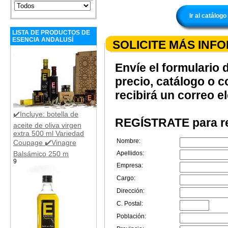
Ir al catálo
LISTA DE PRODUCTOS DE
ESENCIA ANDALUSÍ
SOLICITE MÁS INF
Envíe el formulario 
precio, catálogo o 
recibirá un correo e
✔️Incluye: botella de
REGÍSTRATE para re
aceite de oliva virgen
extra 500 ml Variedad
Nombre:
Coupage ✔️Vinagre
Balsámico 250 m
Apellidos:
9
Empresa:
Cargo:
Dirección:
C. Postal:
Población: