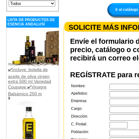
Ir al catálo
LISTA DE PRODUCTOS DE
ESENCIA ANDALUSÍ
SOLICITE MÁS INF
Envíe el formulario 
precio, catálogo o 
recibirá un correo e
✔️Incluye: botella de
REGÍSTRATE para re
aceite de oliva virgen
extra 500 ml Variedad
Nombre:
Coupage ✔️Vinagre
Balsámico 250 m
Apellidos:
9
Empresa:
Cargo:
Dirección:
C. Postal:
Población: