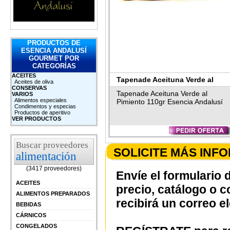
PRODUCTOS DE
ESENCIA ANDALUSÍ
GOURMET POR
CATEGORÍAS
ACEITES
Tapenade Aceituna Verde al
Aceites de oliva
CONSERVAS
Pimiento 110gr Esencia
Tapenade Aceituna Verde al
VARIOS
Alimentos especiales
Pimiento 110gr Esencia Andalusí
Andalusí
Condimentos y especias
Productos de aperitivo
VER PRODUCTOS
Buscar proveedores
SOLICITE MÁS INF
alimentación
(3417 proveedores)
Envíe el formulario 
ACEITES
precio, catálogo o 
ALIMENTOS PREPARADOS
recibirá un correo e
BEBIDAS
CÁRNICOS
CONGELADOS