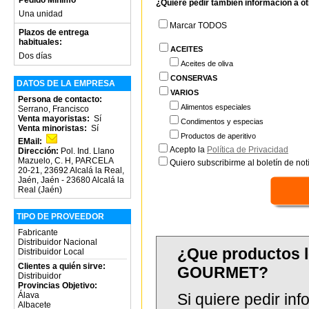
¿Quiere pedir también información a o
Una unidad
Marcar TODOS
Plazos de entrega
habituales:
ACEITES
Dos días
Aceites de oliva
CONSERVAS
DATOS DE LA EMPRESA
VARIOS
Persona de contacto:
Alimentos especiales
Serrano, Francisco
Venta mayoristas:
Sí
Condimentos y especias
Venta minoristas:
Sí
Productos de aperitivo
EMail:
Acepto la
Política de Privacidad
Dirección:
Pol. Ind. Llano
Mazuelo, C. H, PARCELA
Quiero subscribirme al boletín de notí
20-21, 23692 Alcalá la Real,
Jaén, Jaén - 23680 Alcalá la
Real (Jaén)
TIPO DE PROVEEDOR
Fabricante
Distribuidor Nacional
¿Que productos 
Distribuidor Local
Clientes a quién sirve:
GOURMET?
Distribuidor
Provincias Objetivo:
Álava
Si quiere pedir in
Albacete