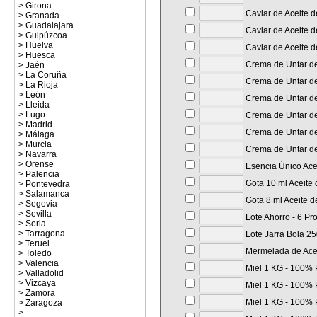
>
Girona
Caviar de Aceite d
>
Granada
>
Guadalajara
Caviar de Aceite de
>
Guipúzcoa
>
Huelva
Caviar de Aceite d
>
Huesca
Crema de Untar de 
>
Jaén
>
La Coruña
Crema de Untar de 
>
La Rioja
>
León
Crema de Untar de 
>
Lleida
>
Lugo
Crema de Untar de
>
Madrid
Crema de Untar de
>
Málaga
>
Murcia
Crema de Untar de 
>
Navarra
>
Orense
Esencia Único Acei
>
Palencia
Gota 10 ml Aceite 
>
Pontevedra
>
Salamanca
Gota 8 ml Aceite d
>
Segovia
>
Sevilla
Lote Ahorro - 6 Pr
>
Soria
>
Tarragona
Lote Jarra Bola 250
>
Teruel
Mermelada de Aceit
>
Toledo
>
Valencia
Miel 1 KG - 100% P
>
Valladolid
>
Vizcaya
Miel 1 KG - 100% P
>
Zamora
Miel 1 KG - 100% P
>
Zaragoza
>