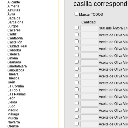
casilla correspond
Alicante
Almería
Asturias
Ávila
Marcar TODOS
Badajoz
Barcelona
Cantidad
Burgos
360 uds Ánfora 14 
Cáceres
Cádiz
Aceite de Oliva Vi
Cantabria
Aceite de Oliva Vi
Castellón
Ciudad Real
Aceite de Oliva Vi
Córdoba
Cuenca
Aceite de Oliva Vi
Girona
Granada
Aceite de Oliva Vir
Guadalajara
Aceite de Oliva Vi
Guipúzcoa
Huelva
Aceite de Oliva Vi
Huesca
Jaén
Aceite de Oliva Vi
La Coruña
Aceite de Oliva Vi
La Rioja
Las Palmas
Aceite de Oliva Vi
León
Lleida
Aceite de Oliva Vi
Lugo
Madrid
Aceite de Oliva Vi
Málaga
Aceite de Oliva Vi
Murcia
Navarra
Aceite de Oliva Vi
Orense