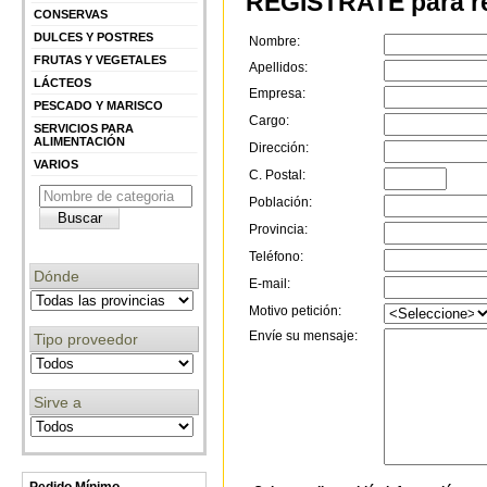
REGÍSTRATE para re
CONSERVAS
DULCES Y POSTRES
Nombre:
FRUTAS Y VEGETALES
Apellidos:
LÁCTEOS
Empresa:
PESCADO Y MARISCO
Cargo:
SERVICIOS PARA
ALIMENTACIÓN
Dirección:
VARIOS
C. Postal:
Población:
Provincia:
Teléfono:
Dónde
E-mail:
Motivo petición:
Envíe su mensaje:
Tipo proveedor
Sirve a
Pedido Mínimo