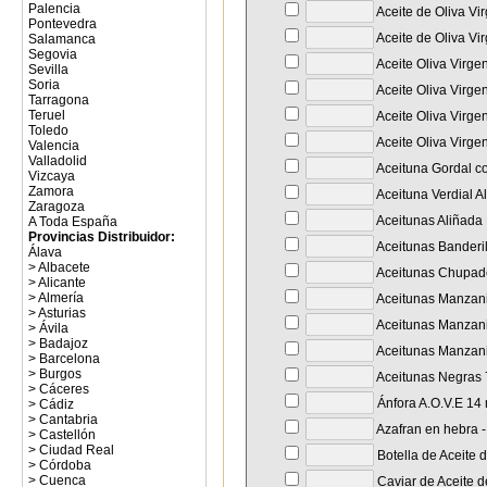
Palencia
Aceite de Oliva Vi
Pontevedra
Aceite de Oliva Vi
Salamanca
Segovia
Aceite Oliva Virge
Sevilla
Soria
Aceite Oliva Virge
Tarragona
Teruel
Aceite Oliva Virge
Toledo
Aceite Oliva Virge
Valencia
Valladolid
Aceituna Gordal co
Vizcaya
Zamora
Aceituna Verdial A
Zaragoza
Aceitunas Aliñada 
A Toda España
Provincias Distribuidor:
Aceitunas Banderil
Álava
>
Albacete
Aceitunas Chupade
>
Alicante
>
Almería
Aceitunas Manzanil
>
Asturias
Aceitunas Manzanil
>
Ávila
>
Badajoz
Aceitunas Manzanil
>
Barcelona
>
Burgos
Aceitunas Negras 7
>
Cáceres
Ánfora A.O.V.E 14
>
Cádiz
>
Cantabria
Azafran en hebra - 
>
Castellón
>
Ciudad Real
Botella de Aceite 
>
Córdoba
>
Cuenca
Caviar de Aceite d