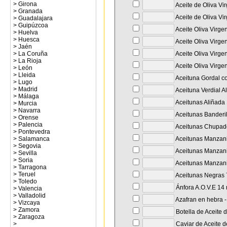
>
Girona
Aceite de Oliva Vi
>
Granada
Aceite de Oliva Vi
>
Guadalajara
>
Guipúzcoa
Aceite Oliva Virge
>
Huelva
>
Huesca
Aceite Oliva Virge
>
Jaén
>
La Coruña
Aceite Oliva Virge
>
La Rioja
Aceite Oliva Virge
>
León
>
Lleida
Aceituna Gordal co
>
Lugo
>
Madrid
Aceituna Verdial A
>
Málaga
Aceitunas Aliñada 
>
Murcia
>
Navarra
Aceitunas Banderil
>
Orense
>
Palencia
Aceitunas Chupade
>
Pontevedra
>
Salamanca
Aceitunas Manzanil
>
Segovia
Aceitunas Manzanil
>
Sevilla
>
Soria
Aceitunas Manzanil
>
Tarragona
>
Teruel
Aceitunas Negras 7
>
Toledo
Ánfora A.O.V.E 14
>
Valencia
>
Valladolid
Azafran en hebra - 
>
Vizcaya
>
Zamora
Botella de Aceite 
>
Zaragoza
>
Caviar de Aceite d