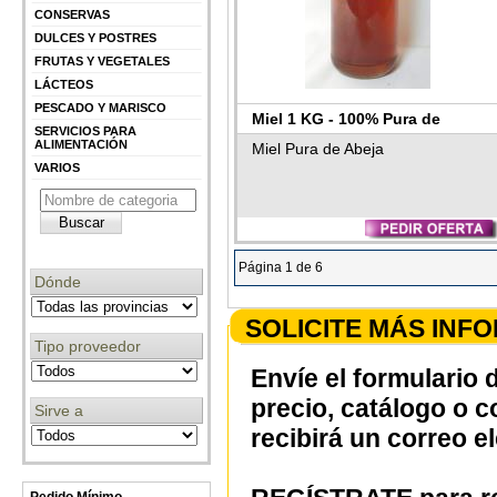
CONSERVAS
DULCES Y POSTRES
FRUTAS Y VEGETALES
LÁCTEOS
PESCADO Y MARISCO
Miel 1 KG - 100% Pura de
SERVICIOS PARA
ALIMENTACIÓN
Abeja, Natural, Artesana,
Miel Pura de Abeja
VARIOS
Producto de Jaén. Sabor
Bosque
Página 1 de 6
Dónde
SOLICITE MÁS INF
Tipo proveedor
Envíe el formulario 
precio, catálogo o 
Sirve a
recibirá un correo e
Pedido Mínimo