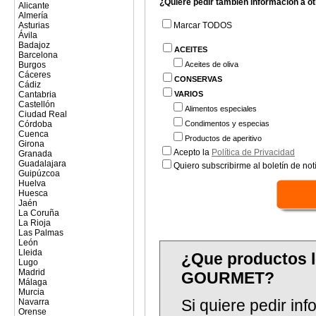
¿Quiere pedir también información a o
Alicante
Almería
Asturias
Marcar TODOS
Ávila
Badajoz
ACEITES
Barcelona
Burgos
Aceites de oliva
Cáceres
CONSERVAS
Cádiz
Cantabria
VARIOS
Castellón
Alimentos especiales
Ciudad Real
Córdoba
Condimentos y especias
Cuenca
Productos de aperitivo
Girona
Acepto la
Política de Privacidad
Granada
Guadalajara
Quiero subscribirme al boletín de notí
Guipúzcoa
Huelva
Huesca
Jaén
La Coruña
La Rioja
Las Palmas
León
Lleida
¿Que productos 
Lugo
Madrid
GOURMET?
Málaga
Murcia
Si quiere pedir in
Navarra
Orense