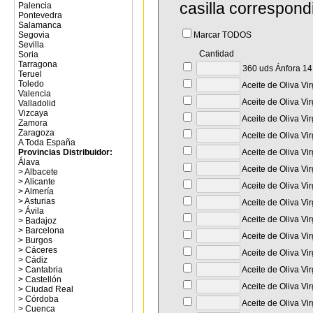
casilla correspond
Palencia
Pontevedra
Salamanca
Segovia
Marcar TODOS
Sevilla
Cantidad
Soria
Tarragona
360 uds Ánfora 14 
Teruel
Toledo
Aceite de Oliva Vi
Valencia
Aceite de Oliva Vi
Valladolid
Vizcaya
Aceite de Oliva Vi
Zamora
Zaragoza
Aceite de Oliva Vi
A Toda España
Provincias Distribuidor:
Aceite de Oliva Vir
Álava
Aceite de Oliva Vi
>
Albacete
>
Alicante
Aceite de Oliva Vi
>
Almería
>
Asturias
Aceite de Oliva Vi
>
Ávila
Aceite de Oliva Vi
>
Badajoz
>
Barcelona
Aceite de Oliva Vi
>
Burgos
>
Cáceres
Aceite de Oliva Vi
>
Cádiz
>
Cantabria
Aceite de Oliva Vi
>
Castellón
Aceite de Oliva Vi
>
Ciudad Real
>
Córdoba
Aceite de Oliva Vi
>
Cuenca