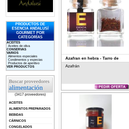
PRODUCTOS DE
ESENCIA ANDALUSÍ
GOURMET POR
CATEGORÍAS
ACEITES
Aceites de oliva
CONSERVAS
VARIOS
Alimentos especiales
Azafran en hebra - Tarro de
Condimentos y especias
Productos de aperitivo
Cristal ★ 1Gr, 2Gr, 4Gr y 8Gr ★
Azafrán
VER PRODUCTOS
Esencia Andalusí (Tarro 1 Gr, 1
und)
Buscar proveedores
alimentación
(3417 proveedores)
ACEITES
ALIMENTOS PREPARADOS
BEBIDAS
CÁRNICOS
CONGELADOS