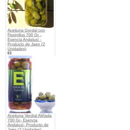
Aceituna Gordal con
Pepinillos 700 Gr -
Esencia Andalusí -
Producto de Jaen (2
Unidades)
63
Aceituna Verdial Aliñada
700 Gr- Esencia
Andalusí- Producto de
Jaén (2 Unidades)