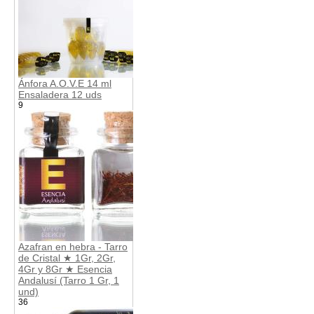
Ánfora A.O.V.E 14 ml
Ensaladera 12 uds
9
Azafran en hebra - Tarro
de Cristal ★ 1Gr, 2Gr,
4Gr y 8Gr ★ Esencia
Andalusí (Tarro 1 Gr, 1
und)
36