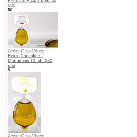
Premium Pack 2 botellas
500
50
Aceite Oliva Virgen
Extra, Chocolate -
Monodosis 10 ml - 360
und
5
Aceite Oliva Virgen