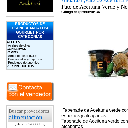
Andalusí ,Paté de Aceituna 
Paté de Aceituna Verde y Ne
Código del producto:
36
PRODUCTOS DE
ESENCIA ANDALUSÍ
GOURMET POR
CATEGORÍAS
ACEITES
Aceites de oliva
CONSERVAS
VARIOS
Alimentos especiales
Condimentos y especias
Productos de aperitivo
VER PRODUCTOS
Tapenade de Aceituna verde con a
Buscar proveedores
especies y alcaparras
alimentación
Tapenade de Aceituna verde con 
(3417 proveedores)
alcaparras