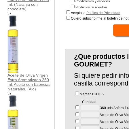
Condimentos y especias
ml. (Naranja con
Productos de aperitivo
chocolate)
Acepto la
Política de Privacidad
57
Quiero subscribirme al boletín de notí
¿Que productos 
GOURMET?
Si quiere pedir in
Aceite de Oliva Virgen
Extra Aromatizado 250
casilla correspond
ml. Aceite con Esencias
Naturales. (Ajo)
52
Marcar TODOS
Cantidad
360 uds Ánfora 14 
Aceite de Oliva Vi
Aceite de Oliva Vi
Aceite de Oliva Vi