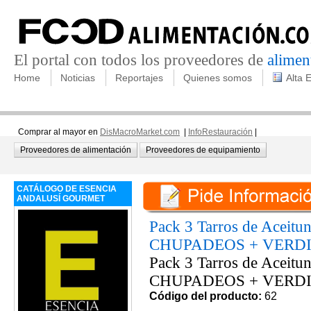
El portal con todos los proveedores de
alimen
Home
Noticias
Reportajes
Quienes somos
Alta 
Comprar al mayor en
DisMacroMarket.com
|
InfoRestauración
|
Proveedores de alimentación
Proveedores de equipamiento
CATÁLOGO DE ESENCIA
ANDALUSÍ GOURMET
Pack 3 Tarros de Aceit
CHUPADEOS + VERD
Pack 3 Tarros de Aceit
CHUPADEOS + VERD
Código del producto:
62