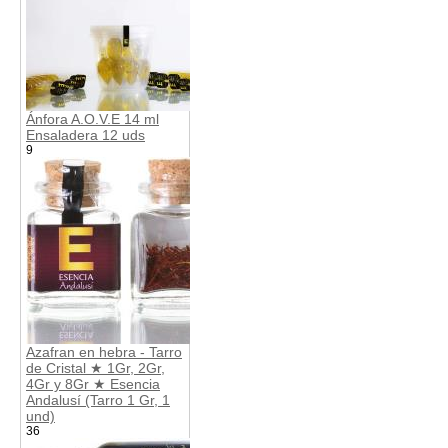
Ánfora A.O.V.E 14 ml
Ensaladera 12 uds
9
Azafran en hebra - Tarro
de Cristal ★ 1Gr, 2Gr,
4Gr y 8Gr ★ Esencia
Andalusí (Tarro 1 Gr, 1
und)
36