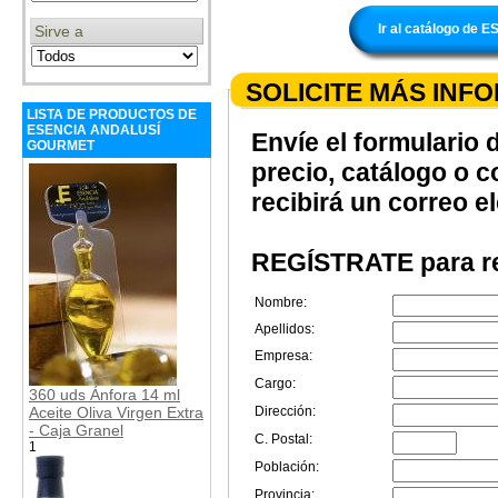
Ir al catálogo d
Sirve a
SOLICITE MÁS INF
LISTA DE PRODUCTOS DE
ESENCIA ANDALUSÍ
Envíe el formulario 
GOURMET
precio, catálogo o 
recibirá un correo e
REGÍSTRATE para re
Nombre:
Apellidos:
Empresa:
Cargo:
360 uds Ánfora 14 ml
Aceite Oliva Virgen Extra
Dirección:
- Caja Granel
C. Postal:
1
Población:
Provincia: