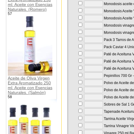
Monodosis aceite o
ml. Aceite con Esencias
Naturales. (Romero)
Monodosis Aceite 
57
Monodosis Aceite 
Monodosis vinagre
Monodosis vinagre
Pack 3 Tarros de
Pack Caviar 4 Unid
Paté de Aceituna V
Paté de Aceituna V
Paté de Aceituna V
Pepinillos 700 Gr 
Aceite de Oliva Virgen
Extra Aromatizado 250
Polvo de Aceite de
ml. Aceite con Esencias
Polvo de Aceite de
Naturales. (Salmón)
58
Polvo de Aceite de
Sobres de Sal 1 Gr
Tapenade Aceituna
Tarrina Aceite Vir
Tarrina Vinagre Vi
Vinagre 250 ml Bal