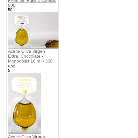
Premium Pack 2 botellas
500
50
Aceite Oliva Virgen
Extra, Chocolate -
Monodosis 10 ml - 360
und
5
Aceite Oliva Virgen