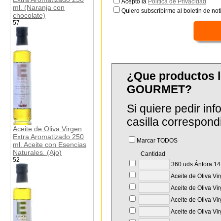
Acepto la
Política de Privacidad
ml. (Naranja con
Quiero subscribirme al boletín de notí
chocolate)
57
¿Que productos 
GOURMET?
Si quiere pedir in
casilla correspond
Aceite de Oliva Virgen
Extra Aromatizado 250
Marcar TODOS
ml. Aceite con Esencias
Naturales. (Ajo)
Cantidad
52
360 uds Ánfora 14 
Aceite de Oliva Vi
Aceite de Oliva Vi
Aceite de Oliva Vi
Aceite de Oliva Vi