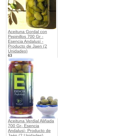
Aceituna Gordal con
Pepinillos 700 Gr -
Esencia Andalusí -
Producto de Jaen (2
Unidades)
63
Aceituna Verdial Aliñada
700 Gr- Esencia
Andalusí- Producto de
Jaén (2 Unidades)