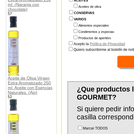
ACEITES
ml. (Naranja con
Aceites de oliva
chocolate)
CONSERVAS
57
VARIOS
Alimentos especiales
Condimentos y especias
Productos de aperitivo
Acepto la
Política de Privacidad
Quiero subscribirme al boletín de notí
Aceite de Oliva Virgen
Extra Aromatizado 250
ml. Aceite con Esencias
¿Que productos 
Naturales. (Ajo)
GOURMET?
52
Si quiere pedir in
casilla correspond
Marcar TODOS