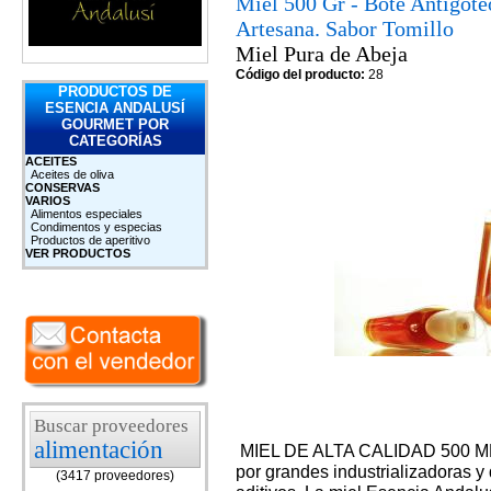
Miel 500 Gr - Bote Antigote
Artesana. Sabor Tomillo
Miel Pura de Abeja
Código del producto:
28
PRODUCTOS DE
ESENCIA ANDALUSÍ
GOURMET POR
CATEGORÍAS
ACEITES
Aceites de oliva
CONSERVAS
VARIOS
Alimentos especiales
Condimentos y especias
Productos de aperitivo
VER PRODUCTOS
Buscar proveedores
alimentación
MIEL DE ALTA CALIDAD 500 ML B
por grandes industrializadoras 
(3417 proveedores)