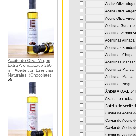
Aceite Oliva Virge
Aceite Oliva Virge
Aceite Oliva Virge
Aceituna Gordal co
Aceituna Verdial A
Aceitunas Aliñada 
Aceitunas Banderil
Aceitunas Chupade
Aceite de Oliva Virgen
Aceitunas Manzanil
Extra Aromatizado 250
Aceitunas Manzanil
ml. Aceite con Esencias
Naturales. (Chocolate)
Aceitunas Manzanil
55
Aceitunas Negras 7
Ánfora A.O.V.E 14
Azafran en hebra - 
Botella de Aceite 
Caviar de Aceite d
Caviar de Aceite d
Caviar de Aceite de
Caviar de Aceite d