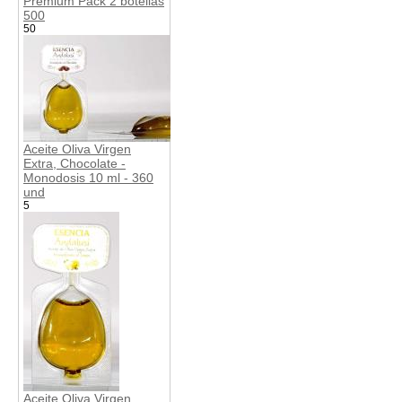
Premium Pack 2 botellas
500
50
Aceite Oliva Virgen
Extra, Chocolate -
Monodosis 10 ml - 360
und
5
Aceite Oliva Virgen