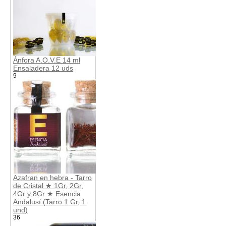
Ánfora A.O.V.E 14 ml
Ensaladera 12 uds
9
Azafran en hebra - Tarro
de Cristal ★ 1Gr, 2Gr,
4Gr y 8Gr ★ Esencia
Andalusí (Tarro 1 Gr, 1
und)
36