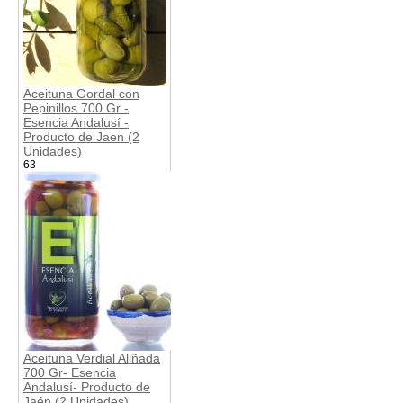
Aceituna Gordal con
Pepinillos 700 Gr -
Esencia Andalusí -
Producto de Jaen (2
Unidades)
63
Aceituna Verdial Aliñada
700 Gr- Esencia
Andalusí- Producto de
Jaén (2 Unidades)