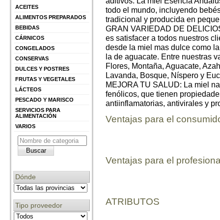
aditivos. La miel Esencia Andalu
ACEITES
todo el mundo, incluyendo bebé
ALIMENTOS PREPARADOS
tradicional y producida en pequ
GRAN VARIEDAD DE DELICIOSO
BEBIDAS
es satisfacer a todos nuestros cl
CÁRNICOS
desde la miel mas dulce como la
CONGELADOS
la de aguacate. Entre nuestras v
CONSERVAS
Flores, Montaña, Aguacate, Azah
DULCES Y POSTRES
Lavanda, Bosque, Níspero y Euca
FRUTAS Y VEGETALES
MEJORA TU SALUD: La miel natur
LÁCTEOS
fenólicos, que tienen propiedade
PESCADO Y MARISCO
antiinflamatorias, antivirales y p
SERVICIOS PARA
ALIMENTACIÓN
Ventajas para el consumid
VARIOS
Ventajas para el profesiona
Dónde
ATRIBUTOS
Tipo proveedor