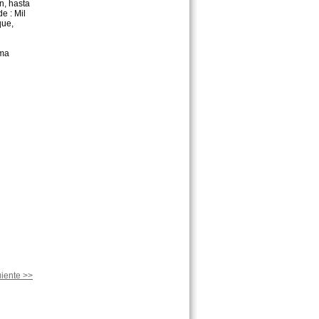
n, hasta
e : Mil
que,
ema
iente >>