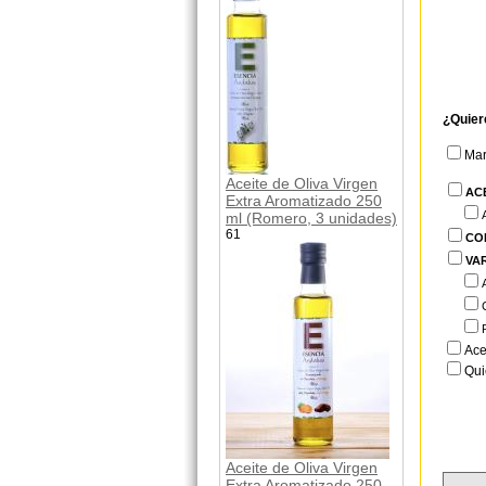
¿Quier
Ma
Aceite de Oliva Virgen
AC
Extra Aromatizado 250
ml (Romero, 3 unidades)
61
CO
VA
Ace
Qui
Aceite de Oliva Virgen
Extra Aromatizado 250