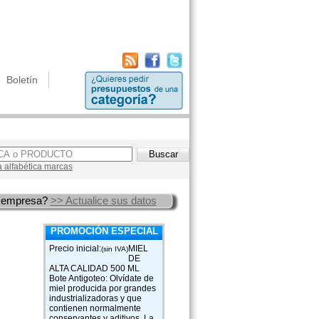
Boletín
a alfabética marcas
 empresa?
>> Actualice sus datos
PROMOCIÓN ESPECIAL
Precio inicial:
MIEL
(sin IVA)
DE
ALTA CALIDAD 500 ML
Bote Antigoteo: Olvídate de
miel producida por grandes
industrializadoras y que
contienen normalmente
conservantes y aditivos. La