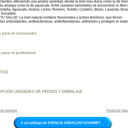
clientes, ofreciendo una amplia variedad, desde la miel mas dulce como la de limó
ás amarga como la de aguacate. Entre nuestras variedades se encuentran la Miel d
Montaña, Aguacate, Azahar, Limón, Romero, Tomillo, Castaño, Brezo, Lavanda, Bos
 Eucalipto.
U SALUD: La miel natural contiene flavonoides y ácidos fenólicos, que tienen
es antioxidantes, antibacterianas, antiinflamatorias, antivirales y protegen el sist
s para el consumidor
 para el profesional
UTOS
PCIÓN UNIDADES DE PEDIDO Y EMBALAJE
to Anterior
Producto Sigu
Ir al catálogo de ESENCIA ANDALUSÍ GOURMET