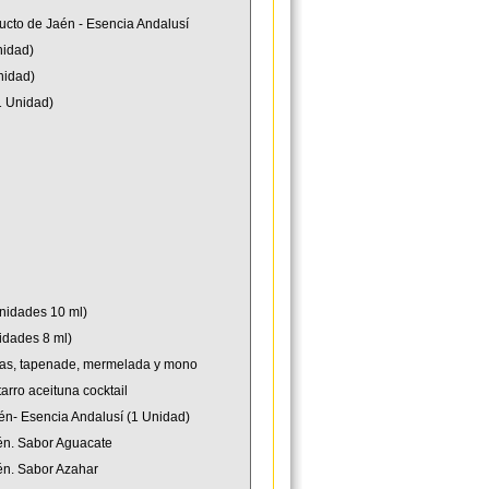
ducto de Jaén - Esencia Andalusí
nidad)
nidad)
1 Unidad)
unidades 10 ml)
idades 8 ml)
tunas, tapenade, mermelada y mono
arro aceituna cocktail
én- Esencia Andalusí (1 Unidad)
aén. Sabor Aguacate
én. Sabor Azahar