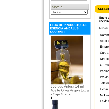
Sirve a
SOLICI
Envíe e
recibir
LISTA DE PRODUCTOS DE
REGÍST
ESENCIA ANDALUSÍ
GOURMET
Nombr
Apelli
Empre
Cargo:
Direcc
C. Post
Poblac
Provin
Teléfo
360 uds Ánfora 14 ml
E-mail
Aceite Oliva Virgen Extra
- Caja Granel
Motivo
1
Envíe 