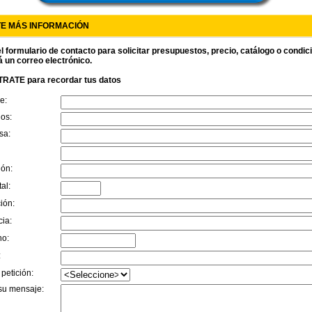
TE MÁS INFORMACIÓN
l formulario de contacto para solicitar presupuestos, precio, catálogo o condi
á un correo electrónico.
RATE para recordar tus datos
e:
dos:
sa:
ión:
al:
ión:
cia:
no:
:
 petición:
su mensaje: