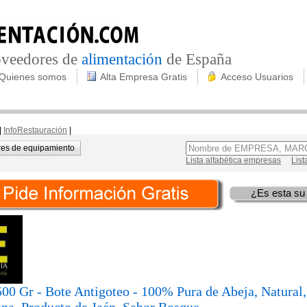
roveedores de
alimentación
de España
Quienes somos
Alta Empresa Gratis
Acceso Usuarios
|
InfoRestauración
|
es de equipamiento
Lista alfabética empresas
List
¿Es esta su
00 Gr - Bote Antigoteo - 100% Pura de Abeja, Natural,