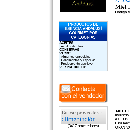
Artes
Miel 
Código d
PRODUCTOS DE
ESENCIA ANDALUSÍ
GOURMET POR
CATEGORÍAS
ACEITES
Aceites de oliva
CONSERVAS
VARIOS
Alimentos especiales
Condimentos y especias
Productos de aperitivo
VER PRODUCTOS
MIEL DE 
Buscar proveedores
industria
alimentación
es 100% 
Está hech
(3417 proveedores)
GRAN VAR