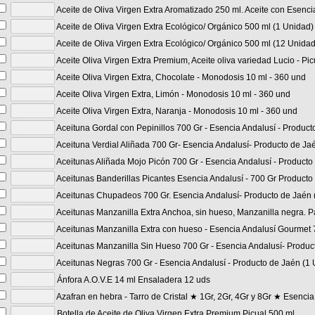
Aceite de Oliva Virgen Extra Aromatizado 250 ml. Aceite con Esenci
Aceite de Oliva Virgen Extra Ecológico/ Orgánico 500 ml (1 Unidad)
Aceite de Oliva Virgen Extra Ecológico/ Orgánico 500 ml (12 Unida
Aceite Oliva Virgen Extra Premium, Aceite oliva variedad Lucio - P
Aceite Oliva Virgen Extra, Chocolate - Monodosis 10 ml - 360 und
Aceite Oliva Virgen Extra, Limón - Monodosis 10 ml - 360 und
Aceite Oliva Virgen Extra, Naranja - Monodosis 10 ml - 360 und
Aceituna Gordal con Pepinillos 700 Gr - Esencia Andalusí - Produc
Aceituna Verdial Aliñada 700 Gr- Esencia Andalusí- Producto de Ja
Aceitunas Aliñada Mojo Picón 700 Gr - Esencia Andalusí - Producto
Aceitunas Banderillas Picantes Esencia Andalusí - 700 Gr Producto
Aceitunas Chupadeos 700 Gr. Esencia Andalusí- Producto de Jaén 
Aceitunas Manzanilla Extra Anchoa, sin hueso, Manzanilla negra. Pa
Aceitunas Manzanilla Extra con hueso - Esencia Andalusí Gourmet 
Aceitunas Manzanilla Sin Hueso 700 Gr - Esencia Andalusí- Produc
Aceitunas Negras 700 Gr - Esencia Andalusí - Producto de Jaén (1
Ánfora A.O.V.E 14 ml Ensaladera 12 uds
Azafran en hebra - Tarro de Cristal ★ 1Gr, 2Gr, 4Gr y 8Gr ★ Esencia 
Botella de Aceite de Oliva Virgen Extra Premium Picual 500 ml