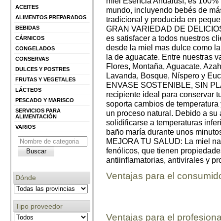
miel Esencia Andalusí, es 100% p
ACEITES
mundo, incluyendo bebés de más
ALIMENTOS PREPARADOS
tradicional y producida en pequ
GRAN VARIEDAD DE DELICIOSO
BEBIDAS
es satisfacer a todos nuestros cl
CÁRNICOS
desde la miel mas dulce como la
CONGELADOS
la de aguacate. Entre nuestras v
CONSERVAS
Flores, Montaña, Aguacate, Azah
DULCES Y POSTRES
Lavanda, Bosque, Níspero y Euca
FRUTAS Y VEGETALES
ENVASE SOSTENIBLE, SIN PLÁST
LÁCTEOS
recipiente ideal para conservar 
PESCADO Y MARISCO
soporta cambios de temperatura y 
SERVICIOS PARA
un proceso natural. Debido a su 
ALIMENTACIÓN
solidificarse a temperaturas infer
VARIOS
baño maría durante unos minutos
MEJORA TU SALUD: La miel natur
fenólicos, que tienen propiedade
antiinflamatorias, antivirales y p
Ventajas para el consumid
Dónde
Tipo proveedor
Ventajas para el profesiona