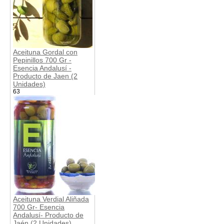
Aceituna Gordal con
Pepinillos 700 Gr -
Esencia Andalusí -
Producto de Jaen (2
Unidades)
63
Aceituna Verdial Aliñada
700 Gr- Esencia
Andalusí- Producto de
Jaén (2 Unidades)