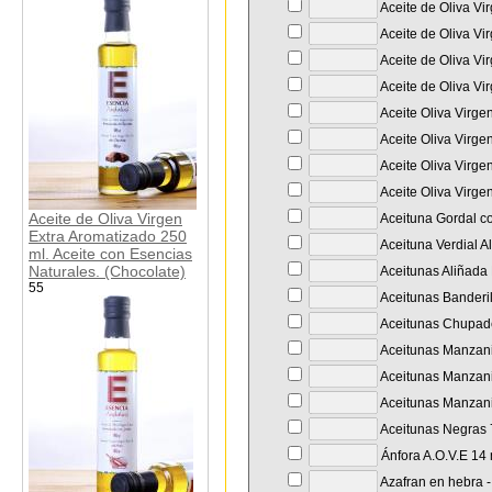
Aceite de Oliva Vi
Aceite de Oliva Vi
Aceite de Oliva Vi
Aceite de Oliva Vi
Aceite Oliva Virge
Aceite Oliva Virge
Aceite Oliva Virge
Aceite Oliva Virge
Aceite de Oliva Virgen
Aceituna Gordal co
Extra Aromatizado 250
Aceituna Verdial A
ml. Aceite con Esencias
Naturales. (Chocolate)
Aceitunas Aliñada 
55
Aceitunas Banderil
Aceitunas Chupade
Aceitunas Manzanil
Aceitunas Manzanil
Aceitunas Manzanil
Aceitunas Negras 7
Ánfora A.O.V.E 14
Azafran en hebra - 