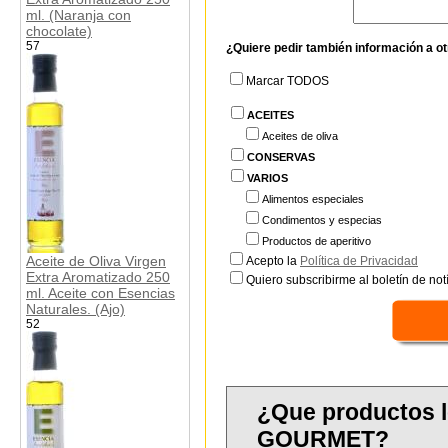
ml. (Naranja con
chocolate)
57
¿Quiere pedir también información a o
Marcar TODOS
ACEITES
Aceites de oliva
CONSERVAS
VARIOS
Alimentos especiales
Condimentos y especias
Productos de aperitivo
Aceite de Oliva Virgen
Acepto la
Política de Privacidad
Extra Aromatizado 250
Quiero subscribirme al boletín de notí
ml. Aceite con Esencias
Naturales. (Ajo)
52
¿Que productos 
GOURMET?