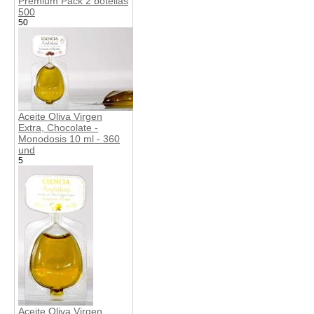
Premium Pack 2 botellas
500
50
Aceite Oliva Virgen
Extra, Chocolate -
Monodosis 10 ml - 360
und
5
Aceite Oliva Virgen