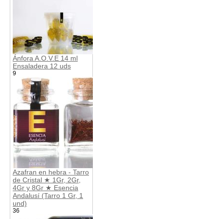
Ánfora A.O.V.E 14 ml
Ensaladera 12 uds
9
Azafran en hebra - Tarro
de Cristal ★ 1Gr, 2Gr,
4Gr y 8Gr ★ Esencia
Andalusí (Tarro 1 Gr, 1
und)
36