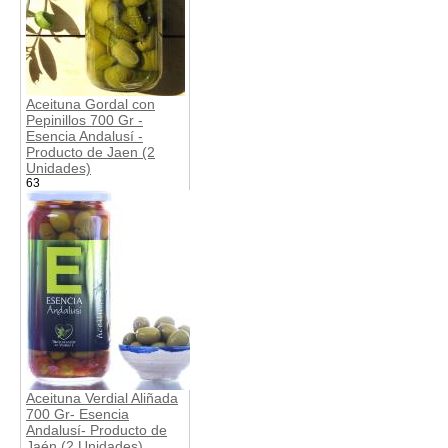
Aceituna Gordal con
Pepinillos 700 Gr -
Esencia Andalusí -
Producto de Jaen (2
Unidades)
63
Aceituna Verdial Aliñada
700 Gr- Esencia
Andalusí- Producto de
Jaén (2 Unidades)