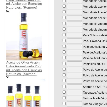
Monodosis Aceite d
ml. Aceite con Esencias
Monodosis aceite o
Naturales. (Romero)
57
Monodosis Aceite 
Monodosis Aceite 
Monodosis vinagre
Monodosis vinagre
Pack 3 Tarros de
Pack Caviar 4 Unid
Paté de Aceituna V
Paté de Aceituna V
Paté de Aceituna V
Aceite de Oliva Virgen
Pepinillos 700 Gr 
Extra Aromatizado 250
ml. Aceite con Esencias
Polvo de Aceite de
Naturales. (Salmón)
Polvo de Aceite de
58
Polvo de Aceite de
Sobres de Sal 1 Gr
Tapenade Aceituna
Tarrina Aceite Vir
Tarrina Vinagre Vi