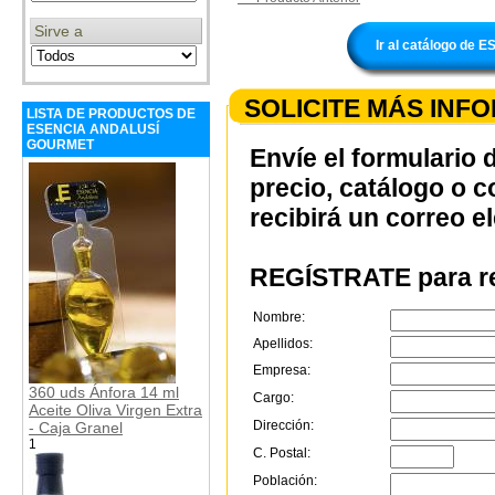
Sirve a
Ir al catálogo d
SOLICITE MÁS INF
LISTA DE PRODUCTOS DE
ESENCIA ANDALUSÍ
GOURMET
Envíe el formulario 
precio, catálogo o 
recibirá un correo e
REGÍSTRATE para re
Nombre:
Apellidos:
Empresa:
360 uds Ánfora 14 ml
Cargo:
Aceite Oliva Virgen Extra
Dirección:
- Caja Granel
1
C. Postal:
Población: