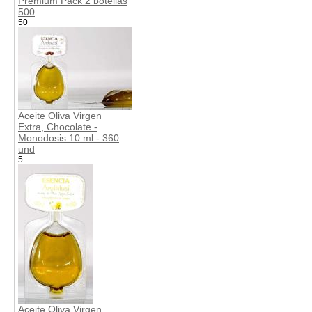
Premium Pack 2 botellas
500
50
Aceite Oliva Virgen
Extra, Chocolate -
Monodosis 10 ml - 360
und
5
Aceite Oliva Virgen