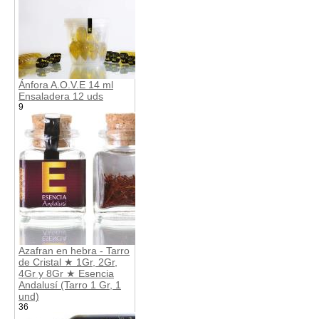
Ánfora A.O.V.E 14 ml
Ensaladera 12 uds
9
Azafran en hebra - Tarro
de Cristal ★ 1Gr, 2Gr,
4Gr y 8Gr ★ Esencia
Andalusí (Tarro 1 Gr, 1
und)
36