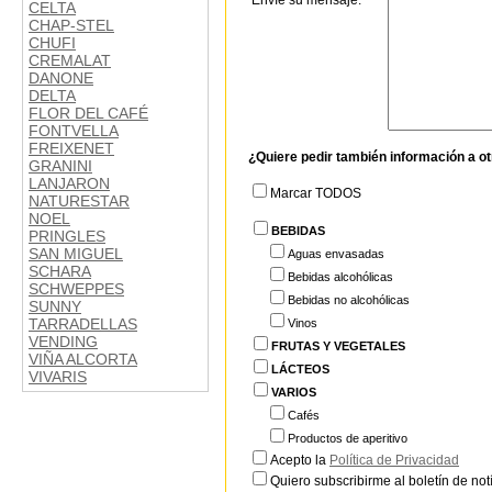
Envíe su mensaje:
CELTA
CHAP-STEL
CHUFI
CREMALAT
DANONE
DELTA
FLOR DEL CAFÉ
FONTVELLA
FREIXENET
¿Quiere pedir también información a o
GRANINI
LANJARON
Marcar TODOS
NATURESTAR
NOEL
BEBIDAS
PRINGLES
SAN MIGUEL
Aguas envasadas
SCHARA
Bebidas alcohólicas
SCHWEPPES
Bebidas no alcohólicas
SUNNY
TARRADELLAS
Vinos
VENDING
FRUTAS Y VEGETALES
VIÑA ALCORTA
LÁCTEOS
VIVARIS
VARIOS
Cafés
Productos de aperitivo
Acepto la
Política de Privacidad
Quiero subscribirme al boletín de notí