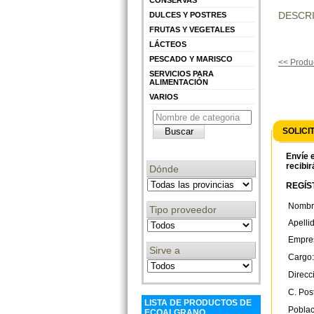
DESCRI
DULCES Y POSTRES
FRUTAS Y VEGETALES
LÁCTEOS
PESCADO Y MARISCO
<< Produc
SERVICIOS PARA
ALIMENTACIÓN
VARIOS
SOLICI
Envíe e
recibir
Dónde
REGÍST
Nombr
Tipo proveedor
Apelli
Empre
Sirve a
Cargo:
Direcc
C. Post
LISTA DE PRODUCTOS DE
Poblac
ECOALGRANO