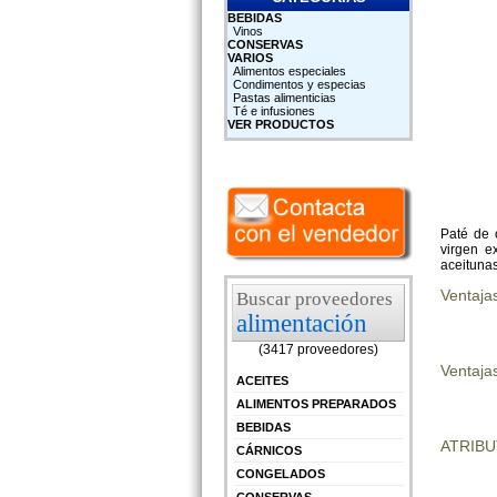
BEBIDAS
Vinos
CONSERVAS
VARIOS
Alimentos especiales
Condimentos y especias
Pastas alimenticias
Té e infusiones
VER PRODUCTOS
Paté de 
virgen e
aceitunas
Ventaja
Buscar proveedores
alimentación
(3417 proveedores)
Ventajas
ACEITES
ALIMENTOS PREPARADOS
BEBIDAS
ATRIB
CÁRNICOS
CONGELADOS
CONSERVAS