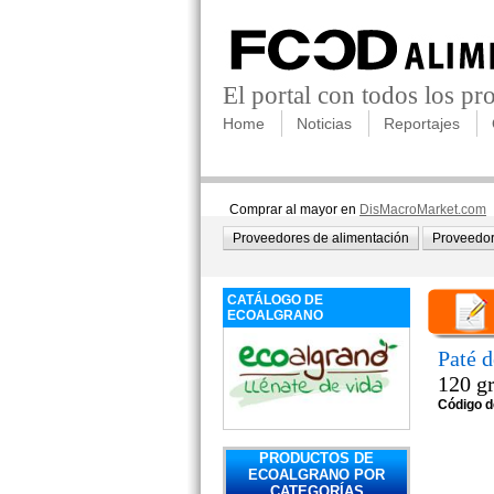
El portal con todos los p
Home
Noticias
Reportajes
Comprar al mayor en
DisMacroMarket.com
Proveedores de alimentación
Proveedor
CATÁLOGO DE
ECOALGRANO
Paté d
120 g
Código d
PRODUCTOS DE
ECOALGRANO POR
CATEGORÍAS