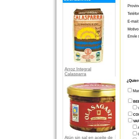
Provin
Teléfo
E-mail
Motivo
Envíe 
Arroz Integral
Calasparra
¿Quier
Ma
BE
CO
VA
Atún sin sal en aceite de