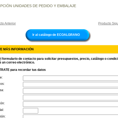
PCIÓN UNIDADES DE PEDIDO Y EMBALAJE
to Anterior
Producto Sigu
Ir al catálogo de ECOALGRANO
TE MÁS INFORMACIÓN
l formulario de contacto para solicitar presupuestos, precio, catálogo o condi
á un correo electrónico.
RATE para recordar tus datos
e:
dos:
sa:
ión:
al:
ión: