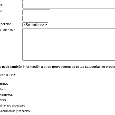
cia:
no:
:
 petición:
su mensaje:
e pedir también información a otros proveedores de estas categorías de produ
rcar TODOS
BIDAS
Vinos
NSERVAS
RIOS
Alimentos especiales
Condimentos y especias