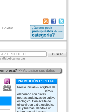
Boletín
a alfabética marcas
 empresa?
>> Actualice sus datos
PROMOCIÓN ESPECIAL
Precio inicial:
Paté de
(sin IVA)
olivas
elaborado con olivas
negras andaluzas de cultivo
ecológico. Con aceite de
oliva virgen extra ecológico,
sal y hierbas, dándole un
sabor especial a este