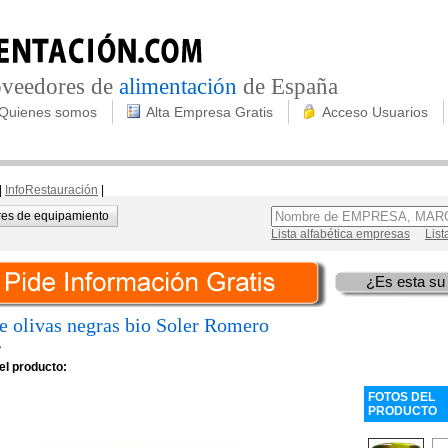
roveedores de
alimentación
de España
Quienes somos
Alta Empresa Gratis
Acceso Usuarios
|
InfoRestauración
|
es de equipamiento
Lista alfabética empresas
List
¿Es esta su
e olivas negras bio Soler Romero
r
el producto:
FOTOS DEL
PRODUCTO