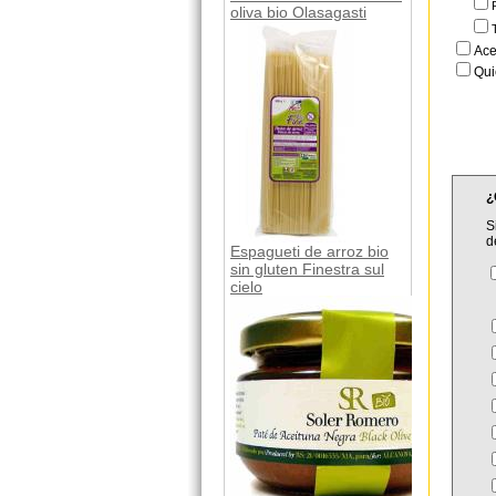
oliva bio Olasagasti
Ace
Qui
¿
S
d
Espagueti de arroz bio
sin gluten Finestra sul
cielo