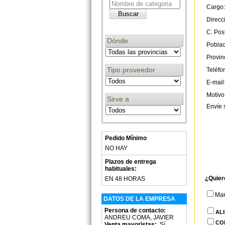
Cargo:
Direcc
C. Post
Dónde
Poblac
Provin
Tipo proveedor
Teléfo
E-mail
Motivo
Sirve a
Envíe 
Pedido Mínimo
NO HAY
Plazos de entrega
habituales:
¿Quier
EN 48 HORAS
Ma
DATOS DE LA EMPRESA
Persona de contacto:
AL
ANDREU COMA, JAVIER
CO
Venta mayoristas:
Sí