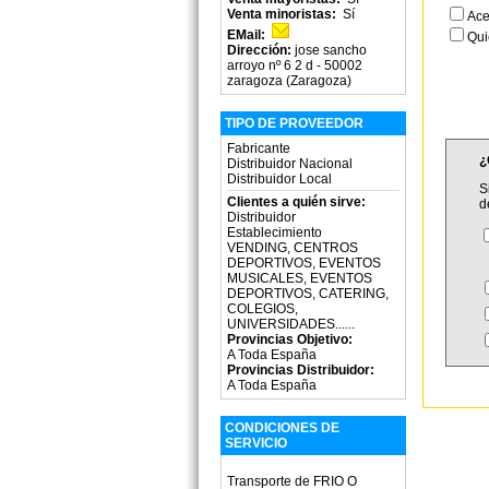
Venta minoristas:
Sí
Ace
EMail:
Qui
Dirección:
jose sancho
arroyo nº 6 2 d - 50002
zaragoza (Zaragoza)
TIPO DE PROVEEDOR
Fabricante
¿
Distribuidor Nacional
Distribuidor Local
S
Clientes a quién sirve:
d
Distribuidor
Establecimiento
VENDING, CENTROS
DEPORTIVOS, EVENTOS
MUSICALES, EVENTOS
DEPORTIVOS, CATERING,
COLEGIOS,
UNIVERSIDADES......
Provincias Objetivo:
A Toda España
Provincias Distribuidor:
A Toda España
CONDICIONES DE
SERVICIO
Transporte de FRIO O