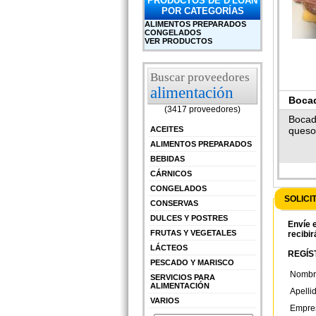
PRODUCTOS DE D'LOAN
POR CATEGORÍAS
ALIMENTOS PREPARADOS
CONGELADOS
VER PRODUCTOS
Buscar proveedores
alimentación
Bocad
(3417 proveedores)
cong
Bocad
ACEITES
queso
ALIMENTOS PREPARADOS
BEBIDAS
CÁRNICOS
CONGELADOS
SOLICI
CONSERVAS
DULCES Y POSTRES
Envíe e
FRUTAS Y VEGETALES
recibir
LÁCTEOS
REGÍST
PESCADO Y MARISCO
Nombr
SERVICIOS PARA
ALIMENTACIÓN
Apelli
VARIOS
Empre