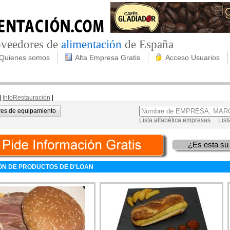
roveedores de
alimentación
de España
Quienes somos
Alta Empresa Gratis
Acceso Usuarios
|
InfoRestauración
|
es de equipamiento
Lista alfabética empresas
List
¿Es esta su
ÓN DE PRODUCTOS DE D'LOAN