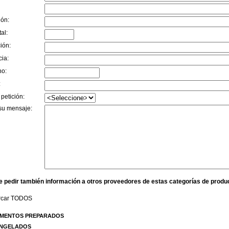
ión:
al:
ión:
cia:
no:
:
 petición:
su mensaje:
e pedir también información a otros proveedores de estas categorías de produ
rcar TODOS
IMENTOS PREPARADOS
NGELADOS