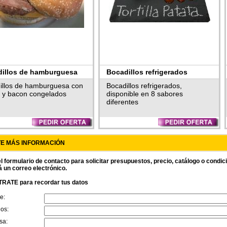
illos de hamburguesa
Bocadillos refrigerados
elados
illos de hamburguesa con
Bocadillos refrigerados,
 y bacon congelados
disponible en 8 sabores
diferentes
TE MÁS INFORMACIÓN
l formulario de contacto para solicitar presupuestos, precio, catálogo o condi
á un correo electrónico.
RATE para recordar tus datos
e:
dos:
sa: