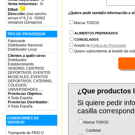
Venta minoristas:
Sí
EMail:
¿Quiere pedir también información a o
Dirección:
jose sancho
arroyo nº 6 2 d - 50002
zaragoza (Zaragoza)
Marcar TODOS
ALIMENTOS PREPARADOS
TIPO DE PROVEEDOR
CONGELADOS
Fabricante
Distribuidor Nacional
Acepto la
Política de Privacidad
Distribuidor Local
Quiero subscribirme al boletín de notí
Clientes a quién sirve:
Distribuidor
Establecimiento
VENDING, CENTROS
DEPORTIVOS, EVENTOS
MUSICALES, EVENTOS
DEPORTIVOS, CATERING,
COLEGIOS,
¿Que productos l
UNIVERSIDADES......
Provincias Objetivo:
A Toda España
Si quiere pedir in
Provincias Distribuidor:
A Toda España
casilla correspond
CONDICIONES DE
SERVICIO
Marcar TODOS
Cantidad
Transporte de FRIO O