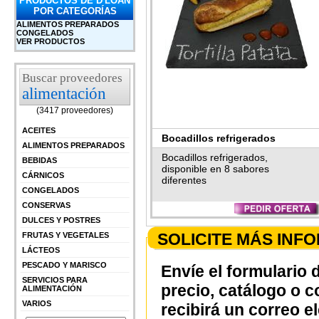
PRODUCTOS DE D'LOAN
POR CATEGORÍAS
ALIMENTOS PREPARADOS
CONGELADOS
VER PRODUCTOS
Buscar proveedores
alimentación
(3417 proveedores)
ACEITES
Bocadillos refrigerados
ALIMENTOS PREPARADOS
Bocadillos refrigerados,
BEBIDAS
disponible en 8 sabores
CÁRNICOS
diferentes
CONGELADOS
CONSERVAS
DULCES Y POSTRES
SOLICITE MÁS INF
FRUTAS Y VEGETALES
LÁCTEOS
PESCADO Y MARISCO
Envíe el formulario 
SERVICIOS PARA
precio, catálogo o 
ALIMENTACIÓN
VARIOS
recibirá un correo e