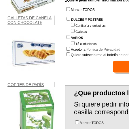
¿Quiere pedir también información a o
Marcar TODOS
GALLETAS DE CANELA
DULCES Y POSTRES
CON CHOCOLATE
Confitería y golosinas
Galletas
VARIOS
Té e infusiones
Acepto la
Política de Privacidad
Quiero subscribirme al boletín de notí
GOFRES DE PARÍS
¿Que productos 
Si quiere pedir in
casilla correspond
Marcar TODOS