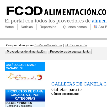
El portal con todos los proveedores de
alimen
Home
Noticias
Reportajes
Quienes somos
Alta 
Comprar al mayor en
DisMacroMarket.com
|
InfoRestauración
|
Proveedores de alimentación
Proveedores de equipamiento
CATÁLOGO DE DIANA
CASADO, S.L.
GALLETAS DE CANELA 
Galletas para té
PRODUCTOS DE DIANA
Código del producto:
CASADO, S.L. POR
CATEGORÍAS
DULCES Y POSTRES
Confitería y golosinas