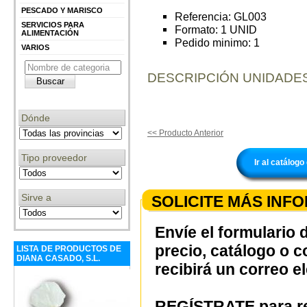
PESCADO Y MARISCO
Referencia: GL003
SERVICIOS PARA
Formato: 1 UNID
ALIMENTACIÓN
Pedido minimo: 1
VARIOS
DESCRIPCIÓN UNIDADES
Dónde
<< Producto Anterior
Tipo proveedor
Ir al catálo
Sirve a
SOLICITE MÁS INF
Envíe el formulario 
precio, catálogo o 
LISTA DE PRODUCTOS DE
DIANA CASADO, S.L.
recibirá un correo e
REGÍSTRATE para re