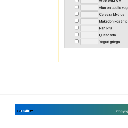
AGROVIM S.A.
Atún en aceite veg
Cerveza Mythos
Makedonikos tinto
Pan Pita
Queso feta
Yogurt griego
Copyrig