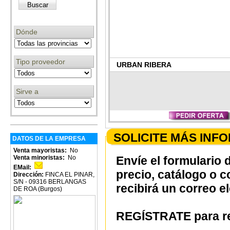
Dónde
Tipo proveedor
URBAN RIBERA
Sirve a
SOLICITE MÁS INF
DATOS DE LA EMPRESA
Venta mayoristas:
No
Venta minoristas:
No
Envíe el formulario 
EMail:
precio, catálogo o 
Dirección:
FINCA EL PINAR,
S/N - 09316 BERLANGAS
recibirá un correo e
DE ROA (Burgos)
REGÍSTRATE para re