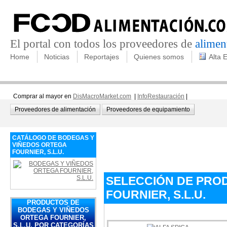
El portal con todos los proveedores de
alimen
Home
Noticias
Reportajes
Quienes somos
Alta 
Comprar al mayor en
DisMacroMarket.com
|
InfoRestauración
|
Proveedores de alimentación
Proveedores de equipamiento
CATÁLOGO DE BODEGAS Y
VIÑEDOS ORTEGA
FOURNIER, S.L.U.
SELECCIÓN DE PRO
FOURNIER, S.L.U.
PRODUCTOS DE
BODEGAS Y VIÑEDOS
ORTEGA FOURNIER,
S.L.U. POR CATEGORÍAS