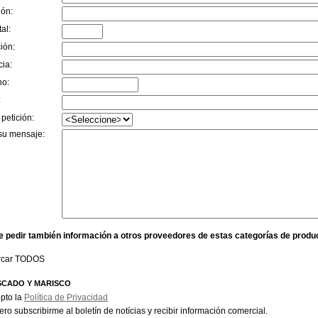
ión:
al:
ión:
cia:
no:
:
 petición:
su mensaje:
e pedir también información a otros proveedores de estas categorías de produ
rcar TODOS
SCADO Y MARISCO
pto la
Política de Privacidad
ero subscribirme al boletín de notícias y recibir información comercial.