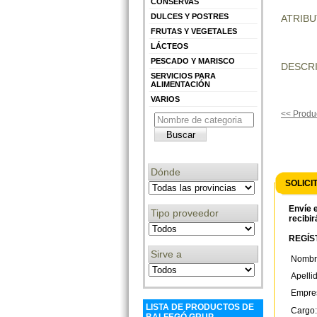
CONSERVAS
DULCES Y POSTRES
ATRIB
FRUTAS Y VEGETALES
LÁCTEOS
PESCADO Y MARISCO
DESCRI
SERVICIOS PARA
ALIMENTACIÓN
VARIOS
<< Produc
Dónde
SOLICI
Envíe e
Tipo proveedor
recibir
REGÍST
Sirve a
Nombr
Apelli
Empre
LISTA DE PRODUCTOS DE
Cargo: