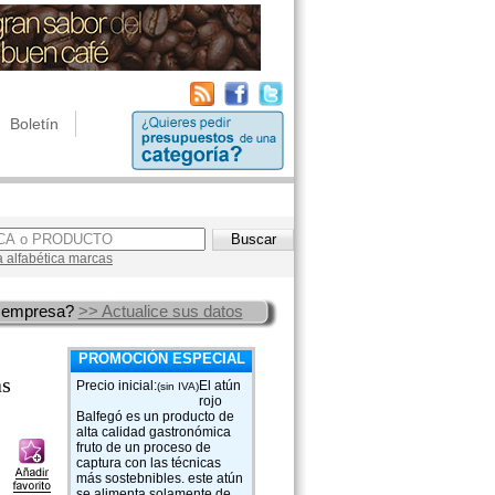
Boletín
a alfabética marcas
 empresa?
>> Actualice sus datos
PROMOCIÓN ESPECIAL
as
Precio inicial:
El atún
(sin IVA)
rojo
Balfegó es un producto de
alta calidad gastronómica
fruto de un proceso de
captura con las técnicas
más sostebnibles. este atún
se alimenta solamente de