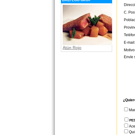
BALFEGÓ GRUP
Direcc
C. Post
Poblac
Provin
Teléfo
E-mail
Atún Rojo
Motivo
Envíe 
¿Quier
Ma
PE
Ace
Qui