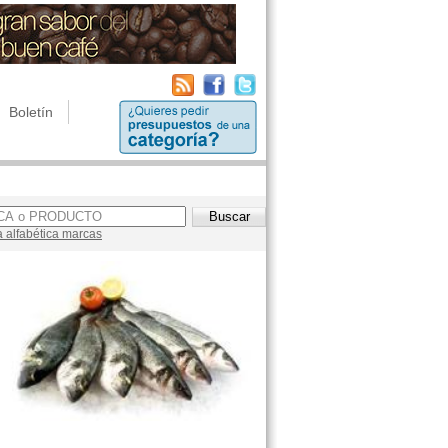
Boletín
a alfabética marcas