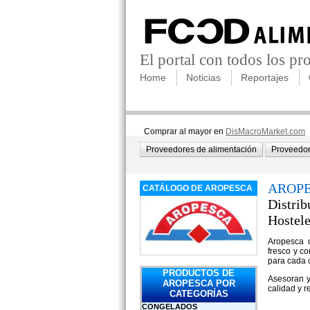
El portal con todos los p
Home
Noticias
Reportajes
Comprar al mayor en
DisMacroMarket.com
Proveedores de alimentación
Proveedor
AROP
CATÁLOGO DE AROPESCA
Distrib
Hostele
Aropesca o
fresco y c
para cada c
PRODUCTOS DE
Asesoran y
AROPESCA POR
calidad y r
CATEGORÍAS
CONGELADOS