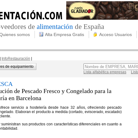
roveedores de
alimentación
de España
Quienes somos
Alta Empresa Gratis
Acceso Usuarios
|
InfoRestauración
|
es de equipamiento
Lista alfabética empresas
List
ESCA
ución de Pescado Fresco y Congelado para la
ría en Barcelona
frece servicio a hostelería desde hace 32 años, ofreciendo pescado
ongelado. Elaboran el producto a medida (cortado, eviscerado, escatado)
liente.
 suministran sus productos con características diferenciales en cuanto a
entabilidad.