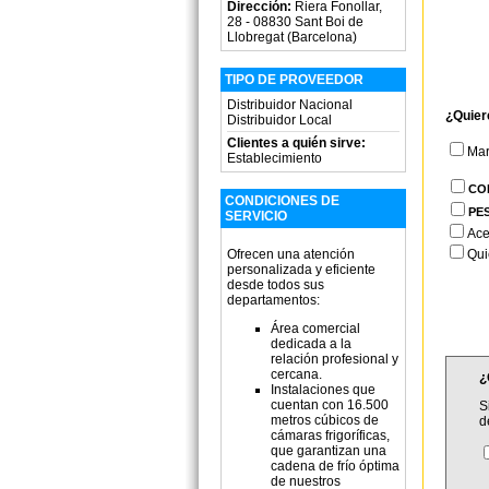
Dirección:
Riera Fonollar,
28 - 08830 Sant Boi de
Llobregat (Barcelona)
TIPO DE PROVEEDOR
Distribuidor Nacional
¿Quier
Distribuidor Local
Clientes a quién sirve:
Ma
Establecimiento
CO
CONDICIONES DE
PE
SERVICIO
Ace
Ofrecen una atención
Qui
personalizada y eficiente
desde todos sus
departamentos:
Área comercial
dedicada a la
relación profesional y
cercana.
¿
Instalaciones que
cuentan con 16.500
S
metros cúbicos de
d
cámaras frigoríficas,
que garantizan una
cadena de frío óptima
de nuestros