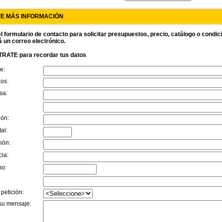
TE MÁS INFORMACIÓN
l formulario de contacto para solicitar presupuestos, precio, catálogo o condi
á un correo electrónico.
RATE para recordar tus datos
e:
dos:
sa:
ión:
al:
ión:
cia:
no:
:
 petición:
su mensaje: