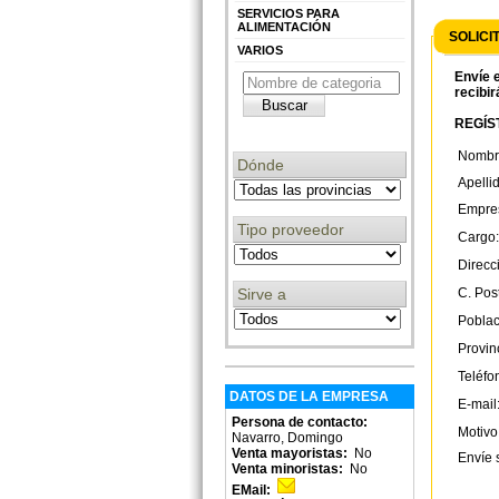
SERVICIOS PARA
ALIMENTACIÓN
SOLICI
VARIOS
Envíe e
recibir
REGÍST
Nombr
Dónde
Apelli
Empre
Tipo proveedor
Cargo:
Direcc
Sirve a
C. Post
Poblac
Provin
Teléfo
DATOS DE LA EMPRESA
E-mail
Persona de contacto:
Motivo
Navarro, Domingo
Venta mayoristas:
No
Envíe 
Venta minoristas:
No
EMail: