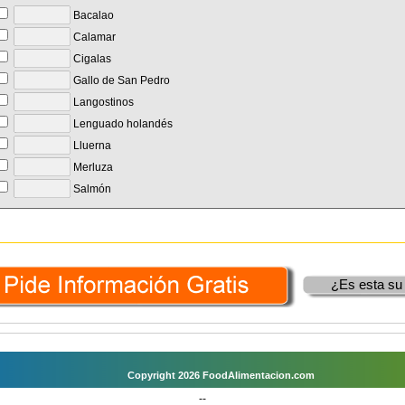
Bacalao
Calamar
Cigalas
Gallo de San Pedro
Langostinos
Lenguado holandés
Lluerna
Merluza
Salmón
¿Es esta su
Copyright 2026 FoodAlimentacion.com
--